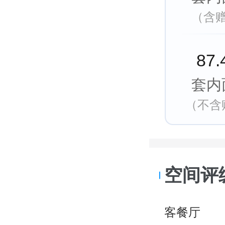
（含
87
套内
（不含
空间评
客餐厅