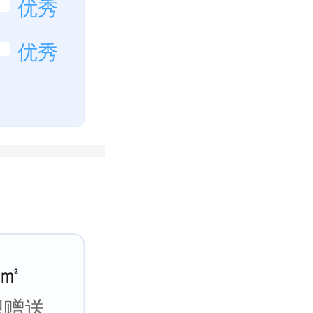
优秀
优秀
7㎡
积赠送