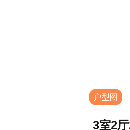
户型图
3室2