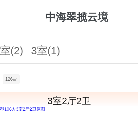
中海翠揽云境
室(2)
3室(1)
126㎡
3室2厅2卫