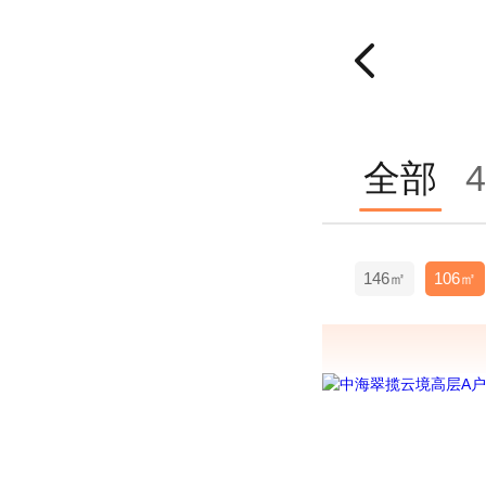
全部
4
146㎡
106㎡