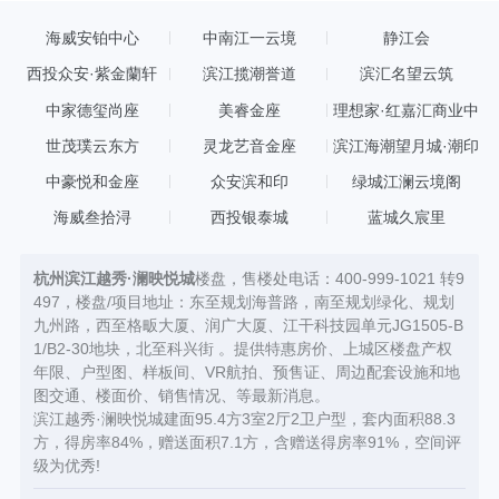
海威安铂中心
中南江一云境
静江会
西投众安·紫金蘭轩
滨江揽潮誉道
滨汇名望云筑
中家德玺尚座
美睿金座
理想家·红嘉汇商业中
心
世茂璞云东方
灵龙艺音金座
滨江海潮望月城·潮印
中豪悦和金座
众安滨和印
绿城江澜云境阁
海威叁拾浔
西投银泰城
蓝城久宸里
杭州滨江越秀·澜映悦城
楼盘，售楼处电话：400-999-1021 转9
497，楼盘/项目地址：东至规划海普路，南至规划绿化、规划
九州路，西至格畈大厦、润广大厦、江干科技园单元JG1505-B
1/B2-30地块，北至科兴街 。提供特惠房价、上城区楼盘产权
年限、户型图、样板间、VR航拍、预售证、周边配套设施和地
图交通、楼面价、销售情况、等最新消息。
滨江越秀·澜映悦城建面95.4方3室2厅2卫户型，套内面积88.3
方，得房率84%，赠送面积7.1方，含赠送得房率91%，空间评
级为优秀!