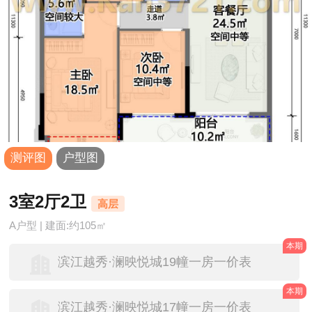
测评图
户型图
3室2厅2卫
高层
A户型 | 建面:约105㎡
本期
滨江越秀·澜映悦城19幢一房一价表
本期
滨江越秀·澜映悦城17幢一房一价表