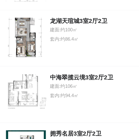
龙湖天瑄城3室2厅2卫
建面:约100㎡
套内:约86.4㎡
中海翠揽云境3室2厅2卫
建面:约106㎡
套内:约94.4㎡
拥秀名居3室2厅2卫