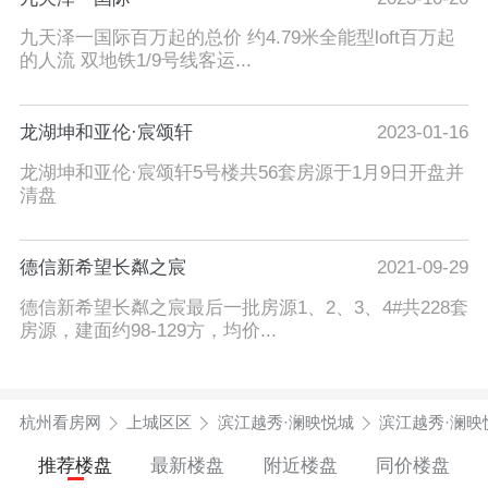
九天泽一国际百万起的总价 约4.79米全能型loft百万起
的人流 双地铁1/9号线客运...
龙湖坤和亚伦·宸颂轩
2023-01-16
龙湖坤和亚伦·宸颂轩5号楼共56套房源于1月9日开盘并
清盘
德信新希望长粼之宸
2021-09-29
德信新希望长粼之宸最后一批房源1、2、3、4#共228套
房源，建面约98-129方，均价...
杭州看房网
上城区区
滨江越秀·澜映悦城
滨江越秀·澜映
推荐楼盘
最新楼盘
附近楼盘
同价楼盘