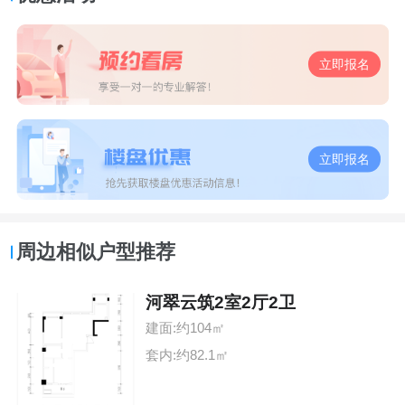
立即报名
立即报名
周边相似户型推荐
河翠云筑2室2厅2卫
建面:约104㎡
套内:约82.1㎡