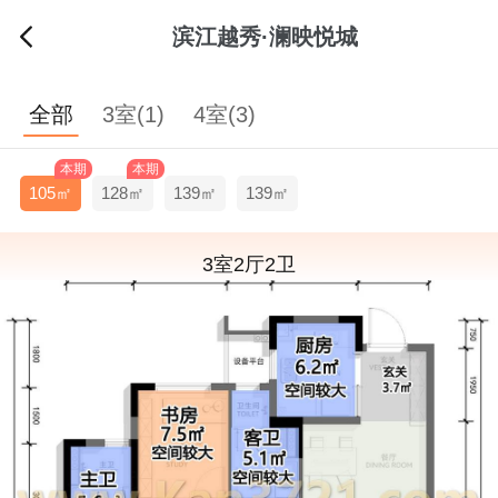
滨江越秀·澜映悦城
全部
3室(1)
4室(3)
本期
本期
105㎡
128㎡
139㎡
139㎡
3室2厅2卫