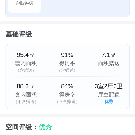
户型评级
基础评级
95.4㎡
91%
7.1㎡
套内面积
得房率
面积赠送
（含赠送）
（含赠送）
88.3㎡
84%
3室2厅2卫
套内面积
得房率
厅室配置
（不含赠送）
（不含赠送）
优秀
空间评级：
优秀