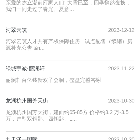
亲爱的杰立潮前府家人们: 大雪已至，四季悄然变换，
我们一同走过了春光、夏意...
河翠云筑
2023-12-12
河翠云筑人才共有产权保障住房 试点配售（续销）房
源补充公告 &n...
绿城宇诚·丽澜轩
2023-11-22
丽澜轩百亿钱新双子会澜，整盘完罄答谢
龙湖杭州国芳天街
2023-10-30
龙湖杭州国芳天街，建面约65-85方 价格约3.2 万-3.5
万，户型双钥匙、四钥匙、L...
九天泽一国际
2023-10-20