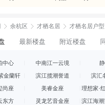
网
余杭区
才栖名居
才栖名居户型
盘
最新楼盘
附近楼盘
铂中心
中南江一云境
紫金蘭轩
滨江揽潮誉道
滨汇
玺尚座
美睿金座
理想家·
云东方
灵龙艺音金座
滨江海潮