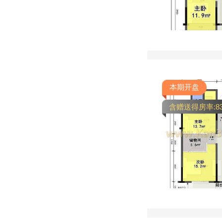
本期开盘
含赠送得房率:8