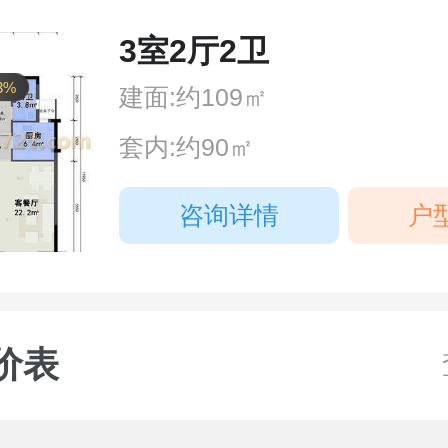
3室2厅2卫
3%
建面:约109㎡
套内:约90㎡
咨询详情
户
价表