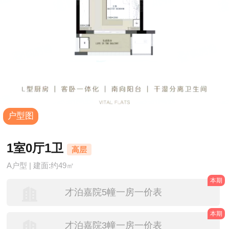
户型图
1室0厅1卫
高层
A户型 | 建面:约49㎡
本期
才泊嘉院5幢一房一价表
本期
才泊嘉院3幢一房一价表