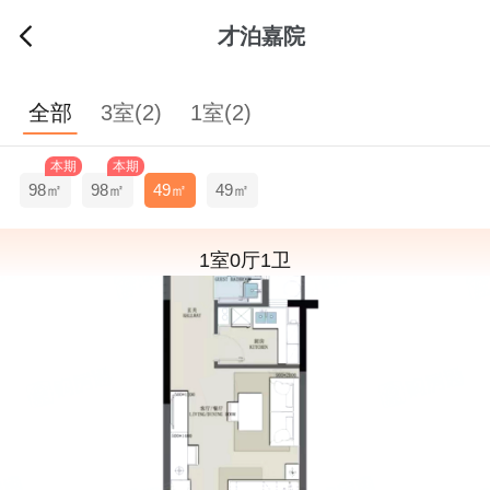
才泊嘉院
全部
3室(2)
1室(2)
本期
本期
98㎡
98㎡
49㎡
49㎡
1室0厅1卫