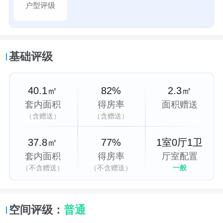
户型评级
基础评级
40.1㎡
82%
2.3㎡
套内面积
得房率
面积赠送
（含赠送）
（含赠送）
37.8㎡
77%
1室0厅1卫
套内面积
得房率
厅室配置
（不含赠送）
（不含赠送）
一般
空间评级：
普通