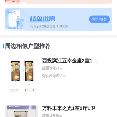
立即报名
周边相似户型推荐
西投滨江五幸金座2室1厅2卫
建面:约53㎡
套内:约65.2㎡
万科未来之光1室2厅1卫
建面:约46㎡