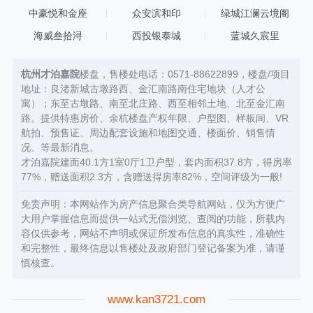
中豪悦和金座
众安滨和印
绿城江澜云境阁
海威叁拾浔
西投银泰城
蓝城久宸里
杭州才泊嘉院
楼盘，售楼处电话：0571-88622899，楼盘/项目
地址：良渚新城古墩路西、金汇南路南住宅地块（人才公
寓）；东至古墩路、南至北庄路、西至相邻土地、北至金汇南
路。提供特惠房价、余杭楼盘产权年限、户型图、样板间、VR
航拍、预售证、周边配套设施和地图交通、楼面价、销售情
况、等最新消息。
才泊嘉院建面40.1方1室0厅1卫户型，套内面积37.8方，得房率
77%，赠送面积2.3方，含赠送得房率82%，空间评级为一般!
免责声明：本网站作为房产信息聚合类导航网站，仅为方便广
大用户掌握信息而提供一站式无偿浏览、查阅的功能，所载内
容仅供参考，网站不声明或保证所发布信息的真实性，准确性
和完整性，最终信息以售楼处及政府部门登记备案为准，请谨
慎核查。
www.kan3721.com