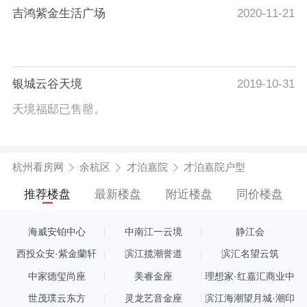
吉鸿紫金生活广场
2020-11-21
银城云谷天境
2019-10-31
天境福邸已售罄。
杭州看房网
余杭区
才泊嘉院
才泊嘉院户型
推荐楼盘
最新楼盘
附近楼盘
同价楼盘
海威安铂中心
中南江一云境
静江会
西投众安·紫金蘭轩
滨江揽潮誉道
滨汇名望云筑
中家德玺尚座
美睿金座
理想家·红嘉汇商业中
心
世茂璞云东方
灵龙艺音金座
滨江海潮望月城·潮印