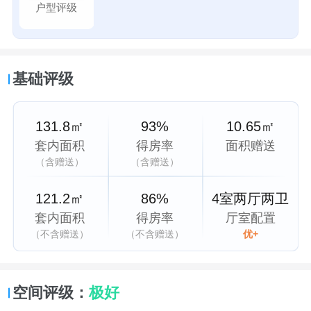
户型评级
基础评级
131.8㎡
93%
10.65㎡
套内面积
得房率
面积赠送
（含赠送）
（含赠送）
121.2㎡
86%
4室两厅两卫
套内面积
得房率
厅室配置
（不含赠送）
（不含赠送）
优+
空间评级：
极好