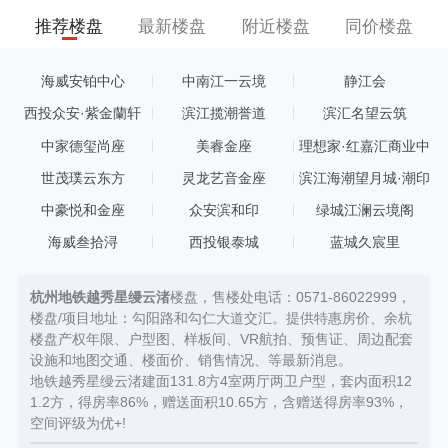
推荐楼盘
最新楼盘
附近楼盘
同价楼盘
海威安铂中心
中南江一云境
静江会
西投众安·紫金蘭轩
滨江揽潮誉道
滨汇名望云筑
中家德玺尚座
美睿金座
理想家·红嘉汇商业中
心
世茂璞云东方
灵龙艺音金座
滨江海潮望月城·潮印
中豪悦和金座
众安滨和印
绿城江澜云境阁
海威叁拾浔
西投银泰城
蓝城久宸里
杭州地铁越秀星缦云渚
楼盘，售楼处电话：0571-86022999，
楼盘/项目地址：勾阳路和勾仁大道交汇。提供特惠房价、余杭
楼盘产权年限、户型图、样板间、VR航拍、预售证、周边配套
设施和地图交通、楼面价、销售情况、等最新消息。
地铁越秀星缦云渚建面131.8方4室两厅两卫户型，套内面积12
1.2方，得房率86%，赠送面积10.65方，含赠送得房率93%，
空间评级为优+!