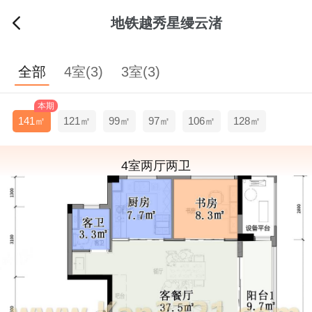
地铁越秀星缦云渚
全部
4室(3)
3室(3)
本期
141㎡
121㎡
99㎡
97㎡
106㎡
128㎡
4室两厅两卫