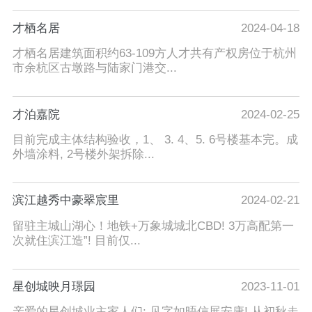
才栖名居
2024-04-18
才栖名居建筑面积约63-109方人才共有产权房位于杭州
市余杭区古墩路与陆家门港交...
才泊嘉院
2024-02-25
目前完成主体结构验收，1、 3. 4、5. 6号楼基本完。成
外墙涂料, 2号楼外架拆除...
滨江越秀中豪翠宸里
2024-02-21
留驻主城山湖心！地铁+万象城城北CBD! 3万高配第一
次就住滨江造”! 目前仅...
星创城映月璟园
2023-11-01
亲爱的星创城业主家人们: 见字如晤信展安康! 从初秋走