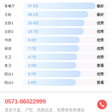
客餐厅
37.5方
极好
主卧
20.1方
极好
次卧1
15.4方
优秀
次卧2
13.7方
优秀
书房
8.3方
优秀
厨房
7.7方
优秀
主卫
4.7方
优秀
客卫
3.3方
普通
阳台1
9.7方
优秀
阳台2
2.8方
普通
0571-86022999
更多开盘、户型、优惠信息，免费致电售楼处