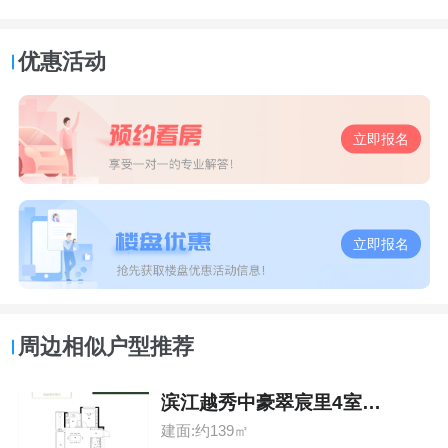
优惠活动
立即报名
立即报名
周边相似户型推荐
滨江越秀中豪翠宸里4室2厅2卫
建面:约139㎡