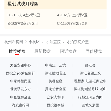
星创城映月璟园
D2-132方4室2厅2卫
A-102方3室2厅2卫
B-108方3室2厅2卫
C-115方3室2厅2卫
杭州看房网
余杭区
才泊嘉院
才泊嘉院户型
推荐楼盘
最新楼盘
附近楼盘
同价楼盘
海威安铂中心
中南江一云境
静江会
西投众安·紫金蘭轩
滨江揽潮誉道
滨汇名望云筑
中家德玺尚座
美睿金座
理想家·红嘉汇商业中
心
世茂璞云东方
灵龙艺音金座
滨江海潮望月城·潮印
中豪悦和金座
众安滨和印
绿城江澜云境阁
海威叁拾浔
西投银泰城
蓝城久宸里