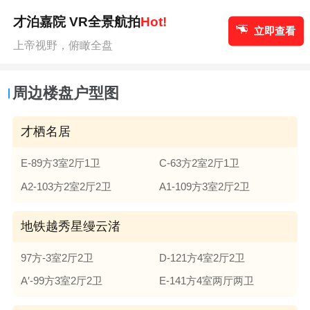
才泊嘉院 VR全景航拍
Hot!
立即查看
上帝视野，俯瞰全盘
周边楼盘户型图
才栖名居
E-89方3室2厅1卫
C-63方2室2厅1卫
A2-103方2室2厅2卫
A1-109方3室2厅2卫
地铁越秀星缦云渚
97方-3室2厅2卫
D-121方4室2厅2卫
A′-99方3室2厅2卫
E-141方4室两厅两卫