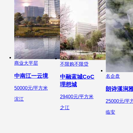
商业大平层
不限购不限贷
中南江一云境
中融蓝城CoC
名企盘
理想城
50000元/平方米
朗诗溪涧
29400元/平方米
滨江
25000元/平
之江
临安