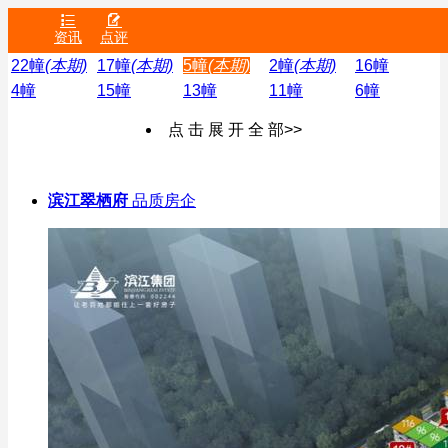


资讯
点评
22幢
(本期)
17幢
(本期)
5幢
(本期)
2幢
(本期)
16幢
4幢
15幢
13幢
11幢
6幢
点 击 展 开 全 部>>
滨江翠栖府
品质房企