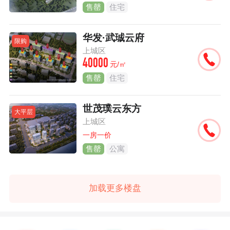
售罄
住宅
华发·武珹云府
限购
上城区
40000
元/㎡
售罄
住宅
世茂璞云东方
大平层
上城区
一房一价
售罄
公寓
加载更多楼盘