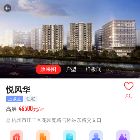
效果图
户型
样板间
悦风华
关注
上城区
住宅
46500
高层
元/㎡
杭州市江干区花园兜路与环站东路交叉口