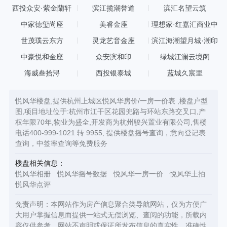
西投众安·紫金蘭轩
滨江揽潮誉道
滨汇名望云筑
中家德玺尚座
美睿金座
理想家·红嘉汇商业中
心
世茂璞云东方
灵龙艺音金座
滨江海潮望月城·潮印
中豪悦和金座
众安滨和印
绿城江澜云境阁
海威叁拾浔
西投银泰城
蓝城久宸里
悦风华楼盘,提供杭州上城区悦风华房价/一房一价表 ,楼盘户型
图,项目地址位于:杭州市江干区花园兜路与环站东路交叉口,产
权年限70年,物业为盛全,开发商为杭州骏兴置业有限公司,售楼
电话400-999-1021 转 9955, 提供楼盘摇号查询，意向登记表
查询，中签率查询等免费服务
楼盘相关信息：
悦风华相册
悦风华摇号数据
悦风华一房一价
悦风华土拍
悦风华点评
免责声明：本网站作为房产信息聚合类导航网站，仅为方便广
大用户掌握信息而提供一站式无偿浏览、查阅的功能，所载内
容仅供参考，网站不声明或保证所发布信息的真实性，准确性