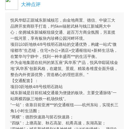
大神点评
悦风华邸正踞城东新城核芯，由金地商置、德信、中骏三大
品牌开发商联手打造，约5km辐射武林与钱江新城两大中
心；坐拥城东新城枢纽级交通、超百万方商业氛围，另直揽
一线河景，享有板块内珍稀公园河畔环境。
项目以0距地铁4/8号线明石路站的交通优势，构建一站式“微
缩都市”生态链，住宅+办公+酒店+交通枢纽站+新鲜生活场，
在繁华与宁静中，找到一种丰盛而***的生活平衡。
作为金地集团在杭州的第五座“风华系”产品，悦风华邸延续金
地“风华系”创新风格，在建筑、景观、精装各维度全面升级，
整合内外资源优势，营造栖心的理想居所。"
【交通配套】：
项目0距地铁4/8号线明石路站
城东新城是目前杭城交通最为便捷的板块。主要交通脉络“一
站两横四纵三地铁一机场快线”。
“一站”：依靠目前亚洲***的交通枢纽——杭州东站，实现长三
角1小时生活圈；
“两横”：德胜快速路与留石快速路；
“四纵”：上塘高架、秋石高架、杭甬高速，东湖高架；