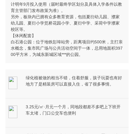
计明年9月投入使用（届时最终学区划分及具体入学条件以教
育主管部门发布政策为准）。
另外，板块内已拥有众多教育资源，包括夏衍幼儿园、濮家
幼儿园、夏衍小学笕桥花园小学、夏衍中学、采荷中学濮家
校区等。
【休闲配套】
白石港公园：位于地铁彭埠站旁，距离项目约500米，主打亲
水概念，集市民广场与公共活动空间于一体，总用地面积397
00平方米，为城东新城区域***的公园。
绿化植被做的相当不错，住着舒服，孩子玩耍也有好
地方了是精装房可以直接入住，省了很多事情。
3.25元/㎡·月元一个月，同地段都差不多吧上下班开
车太堵，门口公交车也便利