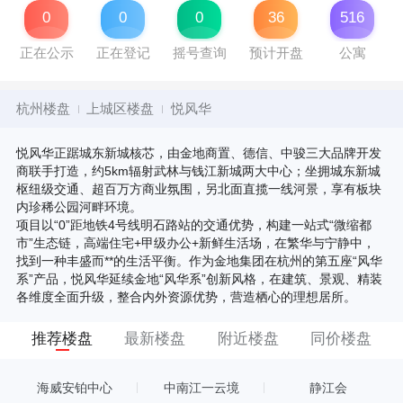
0
0
0
36
516
正在公示
正在登记
摇号查询
预计开盘
公寓
杭州楼盘
上城区楼盘
悦风华
悦风华正踞城东新城核芯，由金地商置、德信、中骏三大品牌开发
商联手打造，约5km辐射武林与钱江新城两大中心；坐拥城东新城
枢纽级交通、超百万方商业氛围，另北面直揽一线河景，享有板块
内珍稀公园河畔环境。
项目以“0”距地铁4号线明石路站的交通优势，构建一站式“微缩都
市”生态链，高端住宅+甲级办公+新鲜生活场，在繁华与宁静中，
找到一种丰盛而**的生活平衡。作为金地集团在杭州的第五座“风华
系”产品，悦风华延续金地“风华系”创新风格，在建筑、景观、精装
各维度全面升级，整合内外资源优势，营造栖心的理想居所。
推荐楼盘
最新楼盘
附近楼盘
同价楼盘
海威安铂中心
中南江一云境
静江会