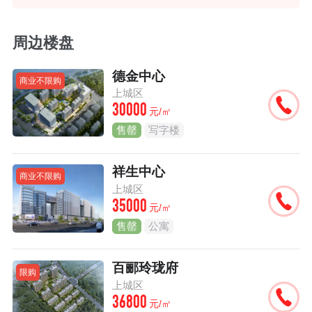
周边楼盘
德金中心
商业不限购
上城区
30000
元/㎡
售罄
写字楼
祥生中心
商业不限购
上城区
35000
元/㎡
售罄
公寓
百郦玲珑府
限购
上城区
36800
元/㎡