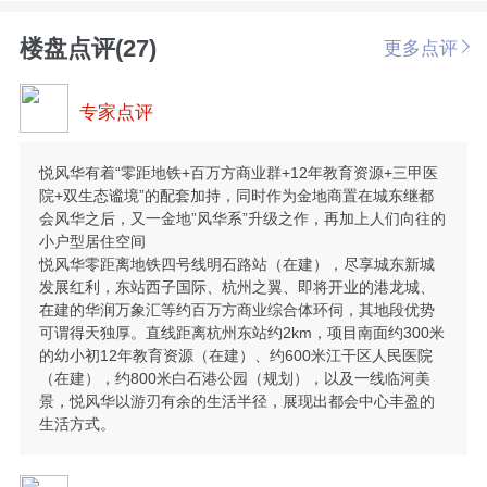
楼盘点评(27)
更多点评
专家点评
悦风华有着“零距地铁+百万方商业群+12年教育资源+三甲医
院+双生态谧境”的配套加持，同时作为金地商置在城东继都
会风华之后，又一金地”风华系”升级之作，再加上人们向往的
小户型居住空间
悦风华零距离地铁四号线明石路站（在建），尽享城东新城
发展红利，东站西子国际、杭州之翼、即将开业的港龙城、
在建的华润万象汇等约百万方商业综合体环伺，其地段优势
可谓得天独厚。直线距离杭州东站约2km，项目南面约300米
的幼小初12年教育资源（在建）、约600米江干区人民医院
（在建），约800米白石港公园（规划），以及一线临河美
景，悦风华以游刃有余的生活半径，展现出都会中心丰盈的
生活方式。