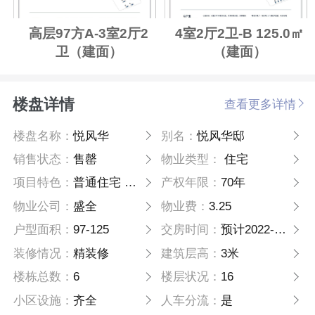
高层97方A-3室2厅2
4室2厅2卫-B 125.0㎡
卫（建面）
（建面）
楼盘详情
查看更多详情
楼盘名称：
悦风华
别名：
悦风华邸
销售状态：
售罄
物业类型：
住宅
项目特色：
普通住宅 高层
产权年限：
70年
物业公司：
盛全
物业费：
3.25
户型面积：
97-125
交房时间：
预计2022-12月-31日
装修情况：
精装修
建筑层高：
3米
楼栋总数：
6
楼层状况：
16
小区设施：
齐全
人车分流：
是