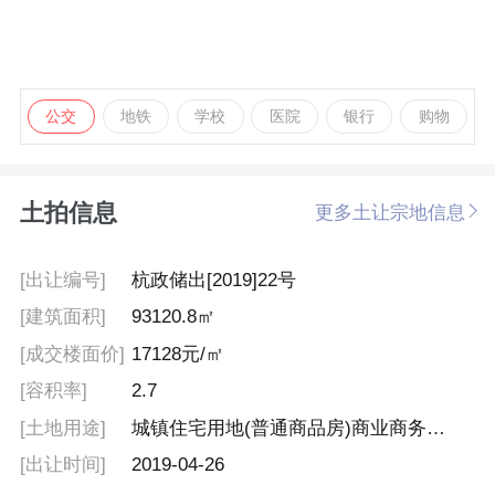
公交
地铁
学校
医院
银行
购物
土拍信息
更多土让宗地信息
[出让编号]
杭政储出[2019]22号
[建筑面积]
93120.8㎡
[成交楼面价]
17128元/㎡
[容积率]
2.7
[土地用途]
城镇住宅用地(普通商品房)商业商务、居住、公共交通场站兼容社会停车场用地
[出让时间]
2019-04-26