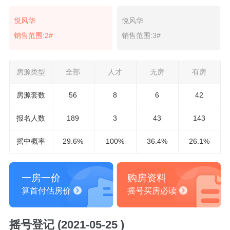
悦风华
悦风华
销售范围:2#
销售范围:3#
房源类型
全部
人才
无房
有房
房源套数
56
8
6
42
报名
人数
189
3
43
143
摇中概率
29.6%
100%
36.4%
26.1%
一房一价
购房资料
算首付估房价
摇号买房必读
摇号登记 (2021-05-25 )