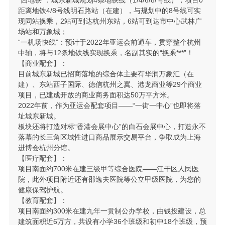
“四地铁”：城东新城规划4条地铁线（1/4/6/8/号线），项目0
距离地铁4/8号线明石路站（在建），与规划中的8号线可实
现同站换乘，2站可到达杭州东站，6站可到达市中心武林广
场站和万象城；
“一机场快线”：预计于2022年亚运会前通车，贯穿整个杭州
中轴，将与12条地铁线实现换乘，名副其实的“换乘***”！
【商业配套】：
目前城东新城已招商落地的综合体主要有华润万象汇（在
建）、东站西子国际、德信杭州之翼、港龙商业等29个商业
项目，已建成开放的商业商务面积达50万平方米。
2022年前，作为亚运会配套项目——“一街一中心”也即将落
址城东新城。
板块还将打造对标“香港会展中心”的白石会展中心，打造永不
落幕的长三角区域性进口商品展示交易平台，争取成为上海
进博会杭州分馆。
【医疗配套】：
项目南面约700米在建三级甲等综合医院——江干区人民医
院，此外项目附近还有邵逸夫医院等公立甲级医院，为您的
健康保驾护航。
【教育配套】：
项目南面约300米在建九年一贯制公办学校，由钱投建设，总
建筑面积近6万方，共设有小学36个班级和初中18个班级，预