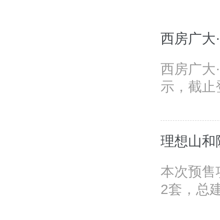
西房广大
西房广大
示，截止登
理想山和
本次预售
2套，总建筑