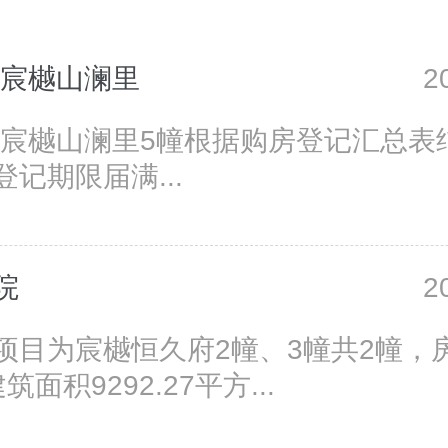
·宸樾山澜里
2
·宸樾山澜里5幢根据购房登记汇总表
记期限届满...
院
2
项目为宸樾恒久府2幢、3幢共2幢，
面积9292.27平方...