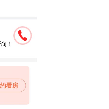
询！
约看房