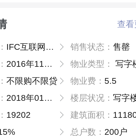
情
查看
：
IFC互联网+金融中心
销售状态：
售罄
：
2016年11月19日
物业类型：
写字
：
不限购不限贷
物业费：
5.5
：
2018年01月01日
楼层状况：
写字楼27层，
：
19202
建筑面积：
1118
15%
总户数：
200户