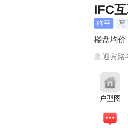
IFC
临平
写
楼盘均
迎宾路
户型图