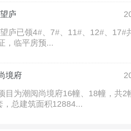
香望庐
2
望庐已领4#、7#、11#、12#、17#
，临平房预...
尚境府
2
项目为潮阅尚境府16幢、18幢，共2
套，总建筑面积12884...