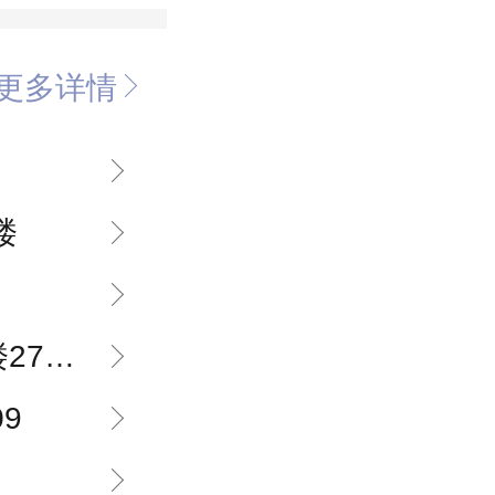
更多详情
楼
商铺4层
09