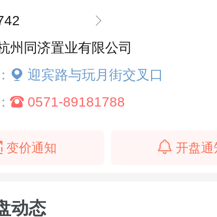
742
杭州同济置业有限公司
：
迎宾路与玩月街交叉口
：
0571-89181788
变价通知
开盘通
盘动态