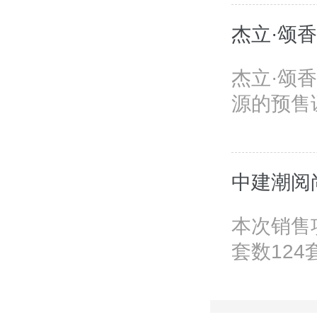
杰立·颂
杰立·颂香
源的预售证
中建潮阅
本次销售
套数124