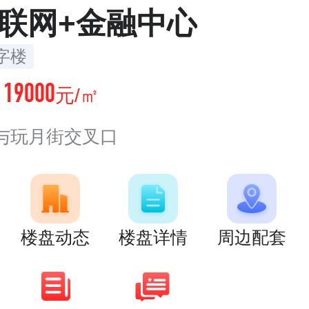
互联网+金融中心
字楼
19000
价
元/㎡
与玩月街交叉口
楼盘动态
楼盘详情
周边配套