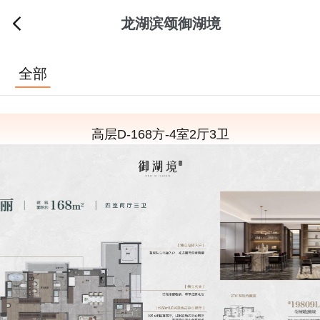
龙湖滨颂御湖境
全部
高层D-168方-4室2厅3卫