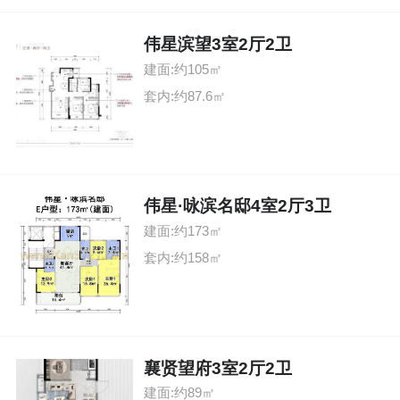
伟星滨望3室2厅2卫
建面:约105㎡
套内:约87.6㎡
伟星·咏滨名邸4室2厅3卫
建面:约173㎡
套内:约158㎡
襄贤望府3室2厅2卫
建面:约89㎡