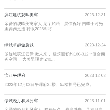
滨江建杭观晖美寓
2023-12-31
亲爱的观晖美寓家人 见字如晤，展信祝好 四季于时光
里匆匆更迭 转眼2023即将...
绿城卓越傲旋城
2023-12-24
傲旋城滨江云际 瞰未来， 建筑面积约160-312㎡复合商
务空间， 大美呈现 约240...
滨江平晖府
2023-12-03
2023年12月03日平晖府3#楼、5#楼摇号已完成。
绿城晓月和风公寓
2023-11-01
亲爱的晓月和风家人: 暌违日久，拳念殊殷。风清月白