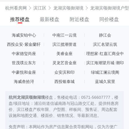
杭州看房网
滨江区
龙湖滨颂御湖境
龙湖滨颂御湖境户型
推荐楼盘
最新楼盘
附近楼盘
同价楼盘
海威安铂中心
中南江一云境
静江会
西投众安·紫金蘭轩
滨江揽潮誉道
滨汇名望云筑
中家德玺尚座
美睿金座
理想家·红嘉汇商业中
心
世茂璞云东方
灵龙艺音金座
滨江海潮望月城·潮印
中豪悦和金座
众安滨和印
绿城江澜云境阁
海威叁拾浔
西投银泰城
蓝城久宸里
杭州龙湖滨颂御湖境
楼盘，售楼处电话：0571-56607777，楼
盘/项目地址：浦沿街道信诚南路与冠山路交汇处。提供特惠房
价、滨江楼盘产权年限、户型图、样板间、预售证、周边配套
设施和地图交通、楼面价、销售情况、等最新消息。
免责声明：本网站作为房产信息聚合类导航网站，仅为方便广