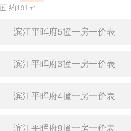
建面:约191㎡
滨江平晖府5幢一房一价表
滨江平晖府3幢一房一价表
滨江平晖府4幢一房一价表
滨江平晖府9幢一房一价表