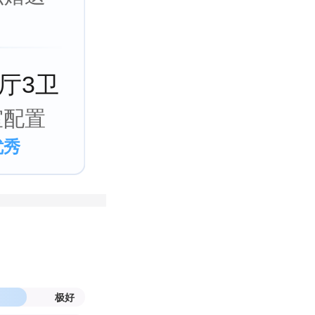
2厅3卫
室配置
优秀
极好