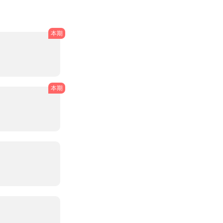
本期
本期