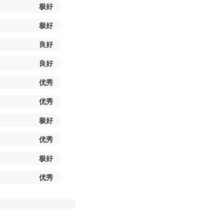
极好
极好
良好
良好
优秀
优秀
极好
优秀
极好
优秀