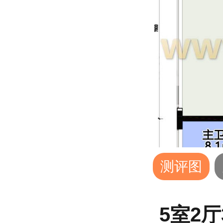
测评图
5室2