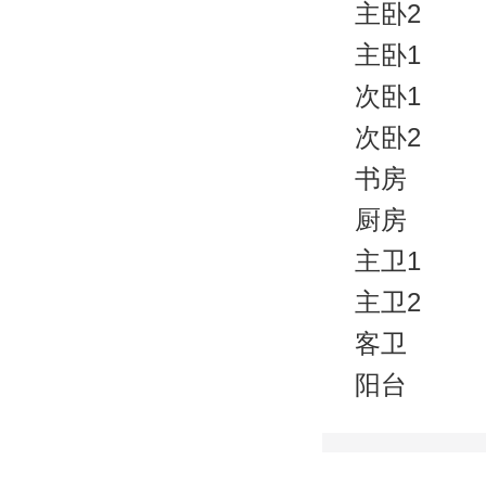
主卧2
主卧1
次卧1
次卧2
书房
厨房
主卫1
主卫2
客卫
阳台