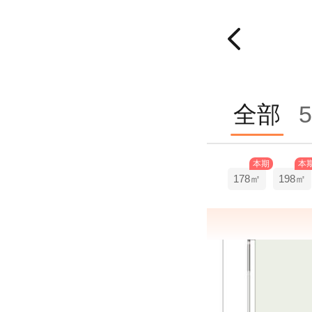
全部
5
本期
本
178㎡
198㎡