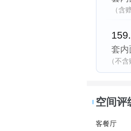
（含
159
套内
（不含
空间评
客餐厅