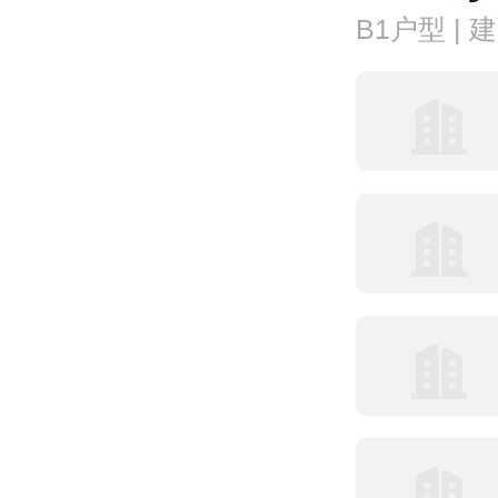
B1户型 | 