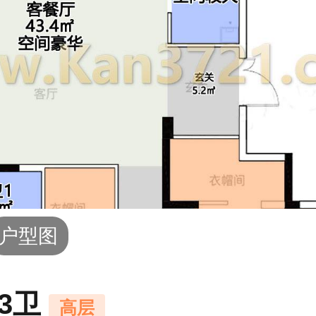
户型图
厅3卫
高层