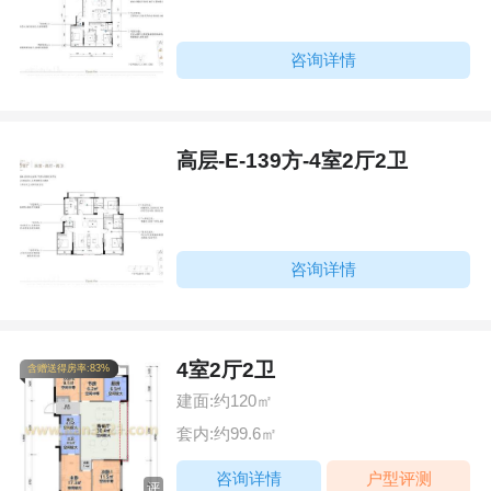
咨询详情
高层-E-139方-4室2厅2卫
咨询详情
4室2厅2卫
含赠送得房率:83%
建面:约120㎡
套内:约99.6㎡
咨询详情
户型评测
评