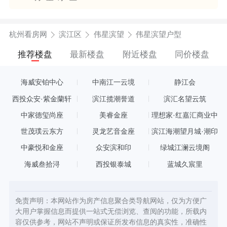
杭州看房网
滨江区
伟星滨望
伟星滨望户型
推荐楼盘
最新楼盘
附近楼盘
同价楼盘
海威安铂中心
中南江一云境
静江会
西投众安·紫金蘭轩
滨江揽潮誉道
滨汇名望云筑
中家德玺尚座
美睿金座
理想家·红嘉汇商业中
心
世茂璞云东方
灵龙艺音金座
滨江海潮望月城·潮印
中豪悦和金座
众安滨和印
绿城江澜云境阁
海威叁拾浔
西投银泰城
蓝城久宸里
免责声明：本网站作为房产信息聚合类导航网站，仅为方便广
大用户掌握信息而提供一站式无偿浏览、查阅的功能，所载内
容仅供参考，网站不声明或保证所发布信息的真实性，准确性