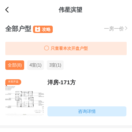
伟星滨望
全部户型
一房一价
攻略
只查看本次开盘户型
全部(8)
4室(1)
3室(1)
洋房-171方
本期开盘
咨询详情