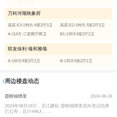
万科河颂映象府
高层-E3-199方-4室2厅3卫
高层-E2-199方-5室2厅3卫
A-114方-三室两厅两卫
B1-139方4室2厅2卫
联发保利·臻和雅颂
A-150方4室2厅2卫
B-135方4室2厅2卫
周边楼盘动态
霞映锦绣里
2024-08-24
2024年08月24日，滨江建杭·霞映锦绣里意向登记结果
已公布，总计448人，...