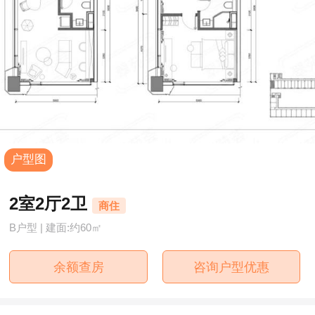
户型图
2室2厅2卫
商住
B户型 | 建面:约60㎡
余额查房
咨询户型优惠