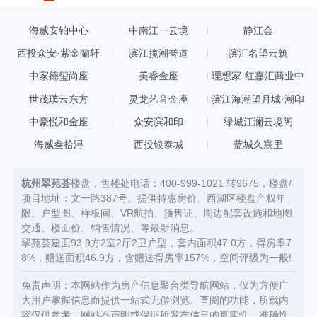
海威安铂中心
中南江一云境
静江会
西投众安·紫金蘭轩
滨江揽潮誉道
滨汇名望云筑
中家德玺尚座
美睿金座
理想家·红嘉汇商业中
心
世茂璞云东方
灵龙艺音金座
滨江海潮望月城·潮印
中豪悦和金座
众安滨和印
绿城江澜云境阁
海威叁拾浔
西投银泰城
蓝城久宸里
杭州翠苑荟
楼盘，售楼处电话：400-999-1021 转9675，楼盘/
项目地址：文一路387号。提供特惠房价、西湖区楼盘产权年
限、户型图、样板间、VR航拍、预售证、周边配套设施和地图
交通、楼面价、销售情况、等最新消息。
翠苑荟建面93.9方2室2厅2卫户型，套内面积47.0方，得房率7
8%，赠送面积46.9方，含赠送得房率157%，空间评级为一般!
免责声明：本网站作为房产信息聚合类导航网站，仅为方便广
大用户掌握信息而提供一站式无偿浏览、查阅的功能，所载内
容仅供参考，网站不声明或保证所发布信息的真实性，准确性