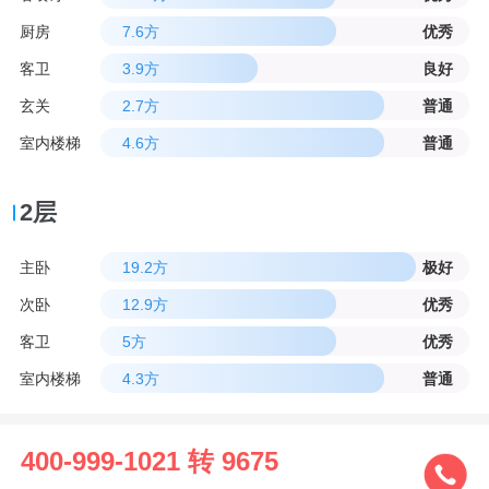
厨房
7.6方
优秀
客卫
3.9方
良好
玄关
2.7方
普通
室内楼梯
4.6方
普通
2层
主卧
19.2方
极好
次卧
12.9方
优秀
客卫
5方
优秀
室内楼梯
4.3方
普通
400-999-1021 转 9675