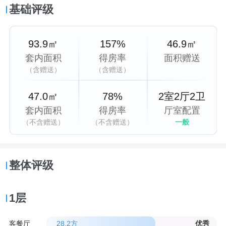
基础评级
93.9㎡
157%
46.9㎡
套内面积
得房率
面积赠送
（含赠送）
（含赠送）
47.0㎡
78%
2室2厅2卫
套内面积
得房率
厅室配置
（不含赠送）
（不含赠送）
一般
整体评级
1层
客餐厅
28.2方
优秀