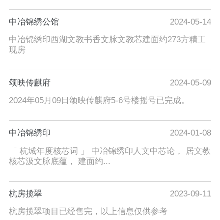
中冶锦绣公馆
2024-05-14
中冶锦绣印西湖文教书香文脉文教芯建面约273方精工
现房
颂映传麒府
2024-05-09
2024年05月09日颂映传麒府5-6号楼摇号已完成。
中冶锦绣印
2024-01-08
「 杭城年度核芯词 」 中冶锦绣印人文中芯论， 居文教
核芯汲文脉底蕴， 建面约...
杭房揽翠
2023-09-11
杭房揽翠项目已经售完，以上信息仅供参考