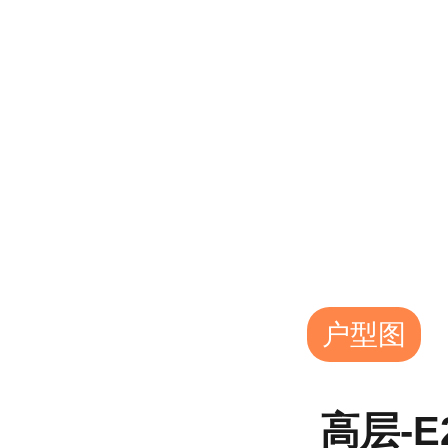
户型图
高层-E