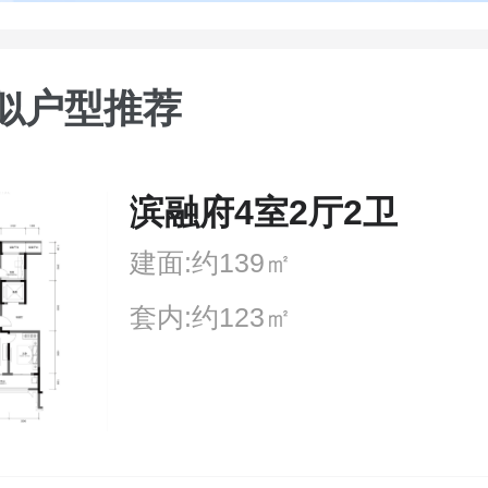
似户型推荐
滨融府4室2厅2卫
建面:约139㎡
套内:约123㎡