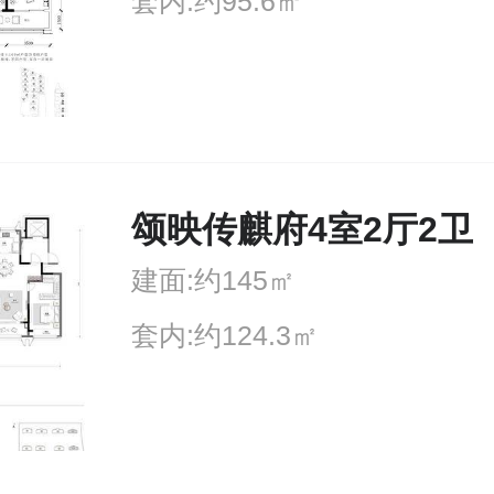
套内:约95.6㎡
颂映传麒府4室2厅2卫
建面:约145㎡
套内:约124.3㎡