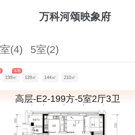
万科河颂映象府
室(4)
5室(2)
期
本期
199㎡
139㎡
144㎡
210㎡
高层-E2-199方-5室2厅3卫