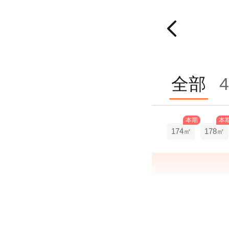
全部
4
本期
本
174㎡
178㎡