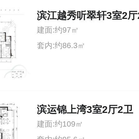
滨江越秀听翠轩3室2厅
建面:约97㎡
套内:约86.3㎡
滨运锦上湾3室2厅2卫
建面:约109㎡