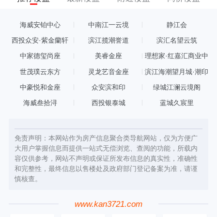
海威安铂中心
中南江一云境
静江会
西投众安·紫金蘭轩
滨江揽潮誉道
滨汇名望云筑
中家德玺尚座
美睿金座
理想家·红嘉汇商业中
心
世茂璞云东方
灵龙艺音金座
滨江海潮望月城·潮印
中豪悦和金座
众安滨和印
绿城江澜云境阁
海威叁拾浔
西投银泰城
蓝城久宸里
免责声明：本网站作为房产信息聚合类导航网站，仅为方便广
大用户掌握信息而提供一站式无偿浏览、查阅的功能，所载内
容仅供参考，网站不声明或保证所发布信息的真实性，准确性
和完整性，最终信息以售楼处及政府部门登记备案为准，请谨
慎核查。
www.kan3721.com