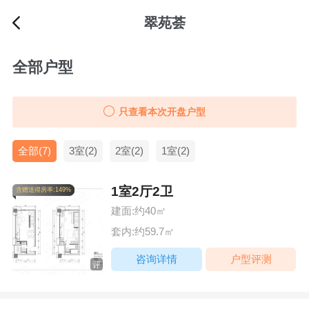
翠苑荟
全部户型
只查看本次开盘户型
全部(7)
3室(2)
2室(2)
1室(2)
1室2厅2卫
含赠送得房率:149%
建面:约40㎡
套内:约59.7㎡
咨询详情
户型评测
评