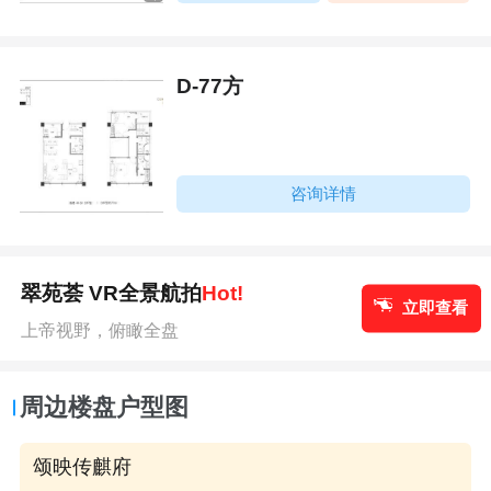
D-77方
咨询详情
翠苑荟 VR全景航拍
Hot!
立即查看
上帝视野，俯瞰全盘
周边楼盘户型图
颂映传麒府