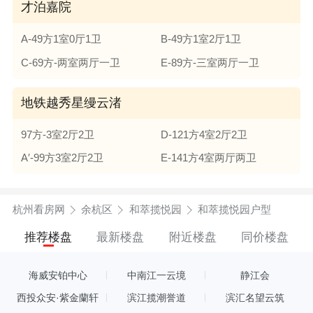
才泊嘉院
A-49方1室0厅1卫
B-49方1室2厅1卫
C-69方-两室两厅一卫
E-89方-三室两厅一卫
地铁越秀星缦云渚
97方-3室2厅2卫
D-121方4室2厅2卫
A′-99方3室2厅2卫
E-141方4室两厅两卫
杭州看房网
余杭区
和萃揽悦园
和萃揽悦园户型
推荐楼盘
最新楼盘
附近楼盘
同价楼盘
海威安铂中心
中南江一云境
静江会
西投众安·紫金蘭轩
滨江揽潮誉道
滨汇名望云筑