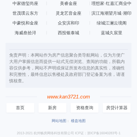
中家德玺尚座
美睿金座
理想家·红嘉汇商业中
心
世茂璞云东方
灵龙艺音金座
滨江海潮望月城·潮印
中豪悦和金座
众安滨和印
绿城江澜云境阁
海威叁拾浔
西投银泰城
蓝城久宸里
免责声明：本网站作为房产信息聚合类导航网站，仅为方便广
大用户掌握信息而提供一站式无偿浏览、查阅的功能，所载内
容仅供参考，网站不声明或保证所发布信息的真实性，准确性
和完整性，最终信息以售楼处及政府部门登记备案为准，请谨
慎核查。
www.kan3721.com
首页
新房
资格查询
房贷计算器
网站地图
楼盘地图
2013-2021 杭州畅房网络科技有限公司 ICP证：浙ICP备16040283号-1