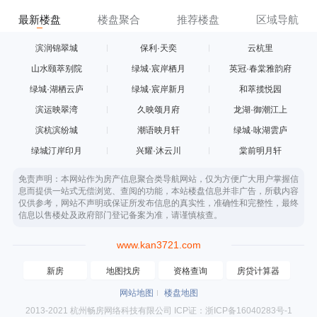
最新楼盘
楼盘聚合
推荐楼盘
区域导航
滨润锦翠城
保利·天奕
云杭里
山水颐萃别院
绿城·宸岸栖月
英冠·春棠雅韵府
绿城·湖栖云庐
绿城·宸岸新月
和萃揽悦园
滨运映翠湾
久映颂月府
龙湖·御潮江上
滨杭滨纷城
潮语映月轩
绿城·咏湖雲庐
绿城汀岸印月
兴耀·沐云川
棠前明月轩
免责声明：本网站作为房产信息聚合类导航网站，仅为方便广大用户掌握信
息而提供一站式无偿浏览、查阅的功能，本站楼盘信息并非广告，所载内容
仅供参考，网站不声明或保证所发布信息的真实性，准确性和完整性，最终
信息以售楼处及政府部门登记备案为准，请谨慎核查。
www.kan3721.com
新房
地图找房
资格查询
房贷计算器
网站地图
楼盘地图
2013-2021 杭州畅房网络科技有限公司 ICP证：浙ICP备16040283号-1