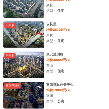
余杭
类型：
住宅
云杭里
不限购
均价36129元/㎡
余杭
类型：
住宅
众安濋玥府
不限购
均价30000元/㎡
萧山
类型：
住宅
富阳城际商务中心
商业不限购
均价19000元/㎡
富阳
类型：
公寓