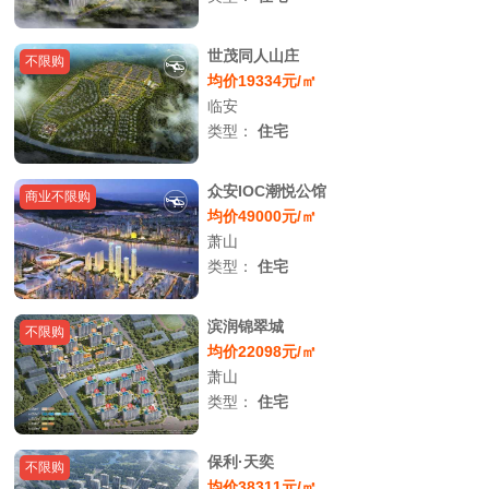
世茂同人山庄
不限购
均价19334元/㎡
临安
类型：
住宅
众安IOC潮悦公馆
商业不限购
均价49000元/㎡
萧山
类型：
住宅
滨润锦翠城
不限购
均价22098元/㎡
萧山
类型：
住宅
保利·天奕
不限购
均价38311元/㎡