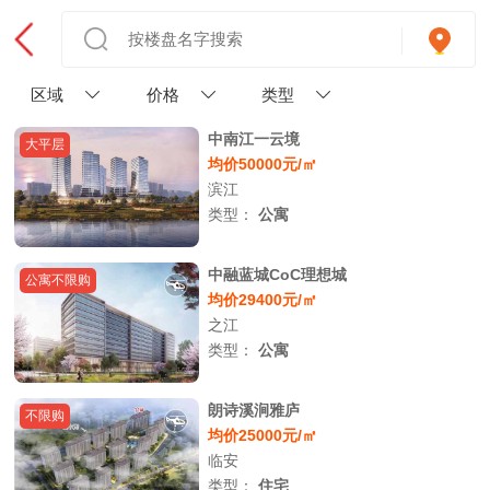
区域
价格
类型
中南江一云境
大平层
均价50000元/㎡
滨江
类型：
公寓
中融蓝城CoC理想城
公寓不限购
均价29400元/㎡
之江
类型：
公寓
朗诗溪涧雅庐
不限购
均价25000元/㎡
临安
类型：
住宅