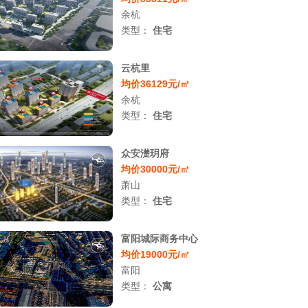
余杭
类型：
住宅
云杭里
均价36129元/㎡
余杭
类型：
住宅
众安濋玥府
均价30000元/㎡
萧山
类型：
住宅
富阳城际商务中心
均价19000元/㎡
富阳
类型：
公寓