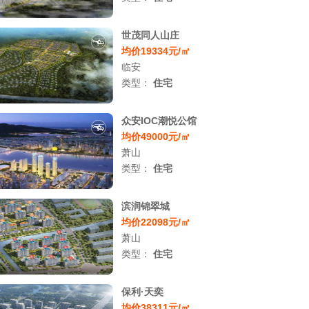
世茂同人山庄
均价19334元/㎡
临安
类型：
住宅
众安IOC潮悦公馆
均价49000元/㎡
萧山
类型：
住宅
滨润锦翠城
均价22098元/㎡
萧山
类型：
住宅
保利·天奕
均价38311元/㎡