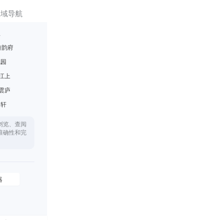
区域导航
里
雅韵府
悦园
江上
雲庐
月轩
浏览、查阅
准确性和完
器