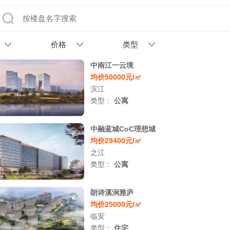
价格
类型
中南江一云境
均价50000元/㎡
滨江
类型：
公寓
中融蓝城CoC理想城
均价29400元/㎡
之江
类型：
公寓
朗诗溪涧雅庐
均价25000元/㎡
临安
类型：
住宅