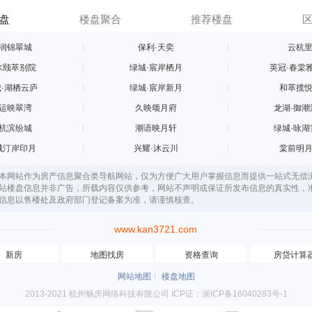
盘
楼盘聚合
推荐楼盘
润锦翠城
保利·天奕
云杭
水颐萃别院
绿城·宸岸栖月
英冠·春棠
·湖栖云庐
绿城·宸岸新月
和萃揽
运映翠湾
久映颂月府
龙湖·御潮
杭滨纷城
潮语映月轩
绿城·咏湖
城汀岸印月
兴耀·沐云川
棠前明
本网站作为房产信息聚合类导航网站，仅为方便广大用户掌握信息而提供一站式无偿
站楼盘信息并非广告，所载内容仅供参考，网站不声明或保证所发布信息的真实性，
信息以售楼处及政府部门登记备案为准，请谨慎核查。
www.kan3721.com
新房
地图找房
资格查询
房贷计算
网站地图
楼盘地图
2013-2021 杭州畅房网络科技有限公司 ICP证：浙ICP备16040283号-1