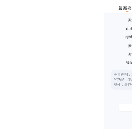
最新楼
滨
山
绿城
滨
滨
绿
免责声明：
的功能，本
整性，最终