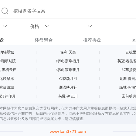
价格
盘
楼盘聚合
推荐楼盘
润锦翠城
保利·天奕
云杭
水颐萃别院
绿城·宸岸栖月
英冠·春棠
·湖栖云庐
绿城·宸岸新月
和萃揽
运映翠湾
久映颂月府
龙湖·御潮
杭滨纷城
潮语映月轩
绿城·咏湖
城汀岸印月
兴耀·沐云川
棠前明
本网站作为房产信息聚合类导航网站，仅为方便广大用户掌握信息而提供一站式无偿
站楼盘信息并非广告，所载内容仅供参考，网站不声明或保证所发布信息的真实性，
信息以售楼处及政府部门登记备案为准，请谨慎核查。
www.kan3721.com