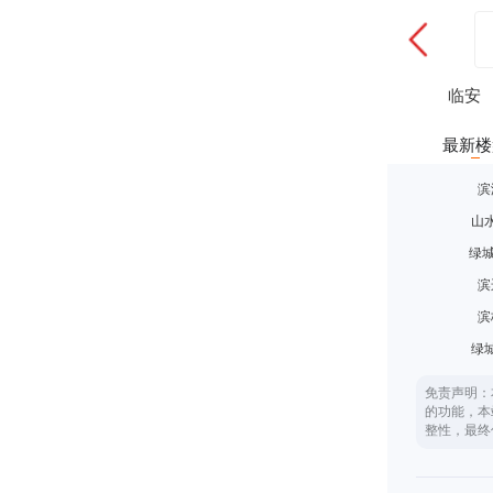
临安
最新楼
滨
山
绿城
滨
滨
绿
免责声明：
的功能，本
整性，最终