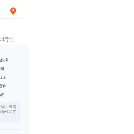
区域导航
里
雅韵府
悦园
江上
雲庐
月轩
浏览、查阅
准确性和完