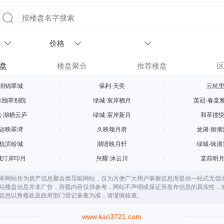
价格
盘
楼盘聚合
推荐楼盘
润锦翠城
保利·天奕
云杭
水颐萃别院
绿城·宸岸栖月
英冠·春棠
·湖栖云庐
绿城·宸岸新月
和萃揽
运映翠湾
久映颂月府
龙湖·御潮
杭滨纷城
潮语映月轩
绿城·咏湖
城汀岸印月
兴耀·沐云川
棠前明
本网站作为房产信息聚合类导航网站，仅为方便广大用户掌握信息而提供一站式无偿
站楼盘信息并非广告，所载内容仅供参考，网站不声明或保证所发布信息的真实性，
信息以售楼处及政府部门登记备案为准，请谨慎核查。
www.kan3721.com