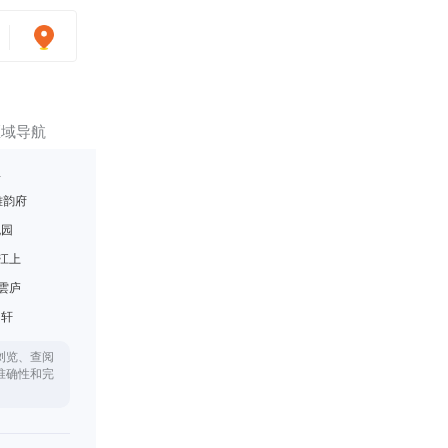
区域导航
里
雅韵府
悦园
江上
雲庐
月轩
浏览、查阅
准确性和完