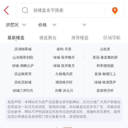
拱墅区
价格
最新楼盘
楼盘聚合
推荐楼盘
区域导航
滨润锦翠城
保利·天奕
云杭里
山水颐萃别院
绿城·宸岸栖月
英冠·春棠雅韵府
绿城·湖栖云庐
绿城·宸岸新月
和萃揽悦园
滨运映翠湾
久映颂月府
龙湖·御潮江上
滨杭滨纷城
潮语映月轩
绿城·咏湖雲庐
绿城汀岸印月
兴耀·沐云川
棠前明月轩
免责声明：本网站作为房产信息聚合类导航网站，仅为方便广大用户掌握信
息而提供一站式无偿浏览、查阅的功能，本站楼盘信息并非广告，所载内容
仅供参考，网站不声明或保证所发布信息的真实性，准确性和完整性，最终
信息以售楼处及政府部门登记备案为准，请谨慎核查。