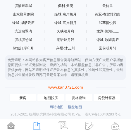
滨润锦翠城
保利·天奕
云杭里
山水颐萃别院
绿城·宸岸栖月
英冠·春棠雅韵府
绿城·湖栖云庐
绿城·宸岸新月
和萃揽悦园
滨运映翠湾
久映颂月府
龙湖·御潮江上
滨杭滨纷城
潮语映月轩
绿城·咏湖雲庐
绿城汀岸印月
兴耀·沐云川
棠前明月轩
免责声明：本网站作为房产信息聚合类导航网站，仅为方便广大用户掌握信
息而提供一站式无偿浏览、查阅的功能，本站楼盘信息并非广告，所载内容
仅供参考，网站不声明或保证所发布信息的真实性，准确性和完整性，最终
信息以售楼处及政府部门登记备案为准，请谨慎核查。
www.kan3721.com
新房
地图找房
资格查询
房贷计算器
网站地图
楼盘地图
2013-2021 杭州畅房网络科技有限公司 ICP证：浙ICP备16040283号-1