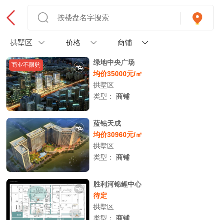
拱墅区
价格
商铺
绿地中央广场
商业不限购
均价35000元/㎡
拱墅区
类型：
商铺
蓝钻天成
均价30960元/㎡
拱墅区
类型：
商铺
胜利河锦鲤中心
待定
拱墅区
类型：
商铺