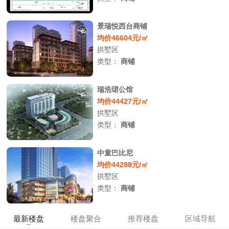
景瑞悦西台商铺
均价46604元/㎡
拱墅区
类型：
商铺
瑞浩珺公馆
均价44427元/㎡
拱墅区
类型：
商铺
中童巴比尼
均价44288元/㎡
拱墅区
类型：
商铺
最新楼盘
楼盘聚合
推荐楼盘
区域导航