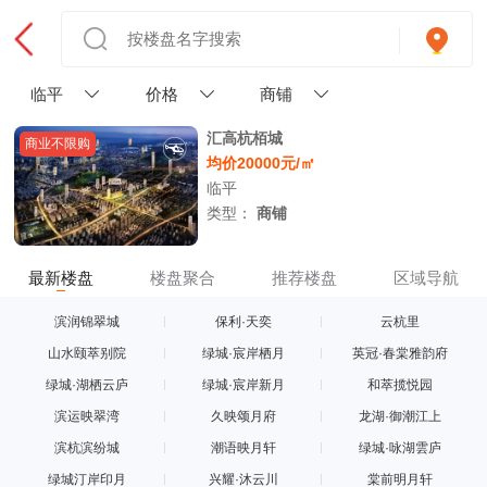
临平
价格
商铺
汇高杭栢城
商业不限购
均价20000元/㎡
临平
类型：
商铺
最新楼盘
楼盘聚合
推荐楼盘
区域导航
滨润锦翠城
保利·天奕
云杭里
山水颐萃别院
绿城·宸岸栖月
英冠·春棠雅韵府
绿城·湖栖云庐
绿城·宸岸新月
和萃揽悦园
滨运映翠湾
久映颂月府
龙湖·御潮江上
滨杭滨纷城
潮语映月轩
绿城·咏湖雲庐
绿城汀岸印月
兴耀·沐云川
棠前明月轩