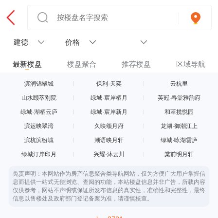
建德
价格
最新楼盘
楼盘聚合
推荐楼盘
区域导航
滨润锦翠城
保利·天奕
云杭里
山水颐萃别院
绿城·宸岸栖月
英冠·春棠雅韵府
绿城·湖栖云庐
绿城·宸岸新月
和萃揽悦园
滨运映翠湾
久映颂月府
龙湖·御潮江上
滨杭滨纷城
潮语映月轩
绿城·咏湖雲庐
绿城汀岸印月
兴耀·沐云川
棠前明月轩
免责声明：本网站作为房产信息聚合类导航网站，仅为方便广大用户掌握信
息而提供一站式无偿浏览、查阅的功能，本站楼盘信息并非广告，所载内容
仅供参考，网站不声明或保证所发布信息的真实性，准确性和完整性，最终
信息以售楼处及政府部门登记备案为准，请谨慎核查。