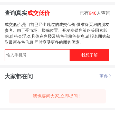
查询真实
成交低价
已有
948
人查询
成交低价,是目前已经出现过的成交低价,供准备买房的朋友
参考。由于受市场、楼冻位置、开发商错售策略等因素影
响,价格会浮动,具体在售楼及错售价格等信息,请报名团购获
取最新在售信息,同时享受更多的团购优惠。
我想了解
大家都在问
更多
我也要问大家,立即提问！