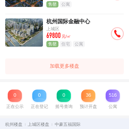
售罄
公寓
杭州国际金融中心
上城区
69800
元/㎡
售罄
住宅
公寓
加载更多楼盘
0
0
0
36
516
正在公示
正在登记
摇号查询
预计开盘
公寓
杭州楼盘
上城区楼盘
中豪五福国际