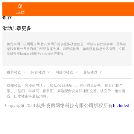

点评
推荐
滑动加载更多
免责声明：杭州看房网 旨在为用户提供更多楼盘信息，所载内容仅供参考，最终信
息以售楼处及政府部门登记备案为准，请谨慎核查。如该楼盘信息资讯有误，立即
发邮件至kanfang666@qq.com进行举报
推荐楼盘
附近楼盘
同价位楼盘
最新楼盘
众安IOC潮悦公馆
恒基旭辉府
山水燕庐
滨润锦翠城
中融蓝城CoC理想城
世茂同人山庄
杭州楼盘，售楼处电话：，楼盘/项目地址：。提供特惠房价、楼盘产权年
限、户型图、样板间、预售证、周边配套设施和地图交通、楼面价、销售情
朗诗溪涧雅庐
保利和著文华轩
河昱云境府
山水颐萃别院
况、口水楼市等最新消息。
滨江华润建杭・映运轩
映宸里
绿城・湖栖云庐
大家运河之星
保利和著文华轩
滨运映翠湾
Copyright 2020 杭州畅房网络科技有限公司版权所有
Included
保利和颂春风里
建发云熙
滨杭滨纷城
荣安翡翠半岛
拥秀名居
绿城汀岸印月
上海恒文璞悦江南府
招商交投・湖翠晓印轩
保亿・云隐星润府