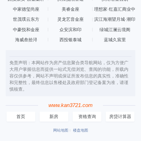
中家德玺尚座
美睿金座
理想家·红嘉汇商业中
心
世茂璞云东方
灵龙艺音金座
滨江海潮望月城·潮印
中豪悦和金座
众安滨和印
绿城江澜云境阁
海威叁拾浔
西投银泰城
蓝城久宸里
免责声明：本网站作为房产信息聚合类导航网站，仅为方便广
大用户掌握信息而提供一站式无偿浏览、查阅的功能，所载内
容仅供参考，网站不声明或保证所发布信息的真实性，准确性
和完整性，最终信息以售楼处及政府部门登记备案为准，请谨
慎核查。
www.kan3721.com
首页
新房
资格查询
房贷计算器
网站地图
楼盘地图