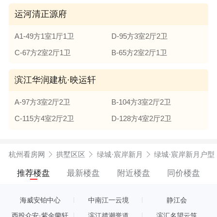
运河清正源府
A1-49方1室1厅1卫
D-95方3室2厅2卫
C-67方2室2厅1卫
B-65方2室2厅1卫
滨江华润建杭·映运轩
A-97方3室2厅2卫
B-104方3室2厅2卫
C-115方4室2厅2卫
D-128方4室2厅2卫
杭州看房网
拱墅区区
绿城·宸岸新月
绿城·宸岸新月户型
推荐楼盘
最新楼盘
附近楼盘
同价楼盘
海威安铂中心
中南江一云境
静江会
西投众安·紫金蘭轩
滨江揽潮誉道
滨汇名望云筑