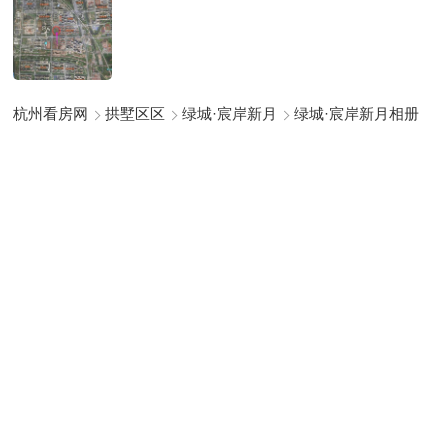
杭州看房网
拱墅区区
绿城·宸岸新月
绿城·宸岸新月相册