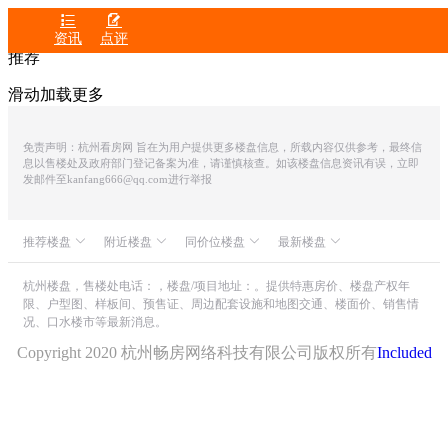


资讯
点评
推荐
滑动加载更多
免责声明：杭州看房网 旨在为用户提供更多楼盘信息，所载内容仅供参考，最终信
息以售楼处及政府部门登记备案为准，请谨慎核查。如该楼盘信息资讯有误，立即
发邮件至kanfang666@qq.com进行举报
推荐楼盘
附近楼盘
同价位楼盘
最新楼盘
众安IOC潮悦公馆
海威领界
德信御临云峰
滨润锦翠城
中融蓝城CoC理想城
世茂同人山庄
杭州楼盘，售楼处电话：，楼盘/项目地址：。提供特惠房价、楼盘产权年
限、户型图、样板间、预售证、周边配套设施和地图交通、楼面价、销售情
朗诗溪涧雅庐
银杏汇
大华春山明月台墅
山水颐萃别院
况、口水楼市等最新消息。
滨江宝龙城市广场
世茂风颂府
绿城・湖栖云庐
尚城墅
滨江绿城春来雅庭
滨运映翠湾
Copyright 2020 杭州畅房网络科技有限公司版权所有
Included
高润云杉郡
苏荷汇
滨杭滨纷城
世茂中心
远洋建华宸章新邸
绿城汀岸印月
钱塘玫瑰湾
西湖壹号
保亿・云隐星润府