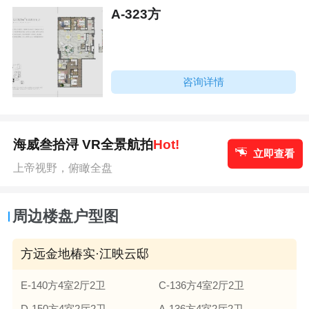
A-323方
咨询详情
海威叁拾浔 VR全景航拍
Hot!
立即查看
上帝视野，俯瞰全盘
周边楼盘户型图
方远金地椿实·江映云邸
E-140方4室2厅2卫
C-136方4室2厅2卫
D-150方4室2厅2卫
A-136方4室2厅2卫