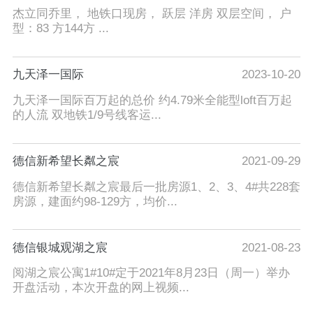
杰立同乔里， 地铁口现房， 跃层 洋房 双层空间， 户
型：83 方144方 ...
九天泽一国际
2023-10-20
九天泽一国际百万起的总价 约4.79米全能型loft百万起
的人流 双地铁1/9号线客运...
德信新希望长粼之宸
2021-09-29
德信新希望长粼之宸最后一批房源1、2、3、4#共228套
房源，建面约98-129方，均价...
德信银城观湖之宸
2021-08-23
阅湖之宸公寓1#10#定于2021年8月23日（周一）举办
开盘活动，本次开盘的网上视频...