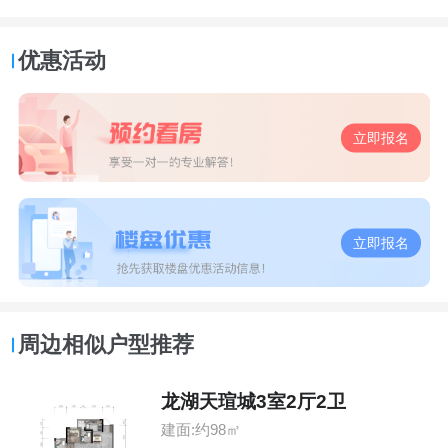
优惠活动
立即报名
立即报名
周边相似户型推荐
龙湖天瑄城3室2厅2卫
建面:约98㎡