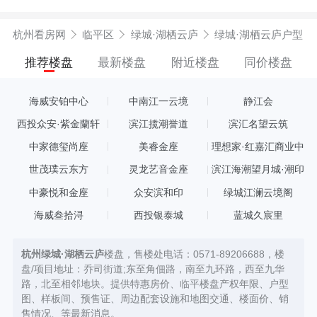
杭州看房网
临平区
绿城·湖栖云庐
绿城·湖栖云庐户型
推荐楼盘
最新楼盘
附近楼盘
同价楼盘
海威安铂中心
中南江一云境
静江会
西投众安·紫金蘭轩
滨江揽潮誉道
滨汇名望云筑
中家德玺尚座
美睿金座
理想家·红嘉汇商业中
心
世茂璞云东方
灵龙艺音金座
滨江海潮望月城·潮印
中豪悦和金座
众安滨和印
绿城江澜云境阁
海威叁拾浔
西投银泰城
蓝城久宸里
杭州绿城·湖栖云庐
楼盘，售楼处电话：0571-89206688，楼
盘/项目地址：乔司街道;东至角佃路，南至九环路，西至九华
路，北至相邻地块。提供特惠房价、临平楼盘产权年限、户型
图、样板间、预售证、周边配套设施和地图交通、楼面价、销
售情况、等最新消息。