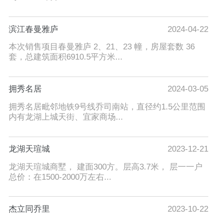
滨江春曼雅庐
2024-04-22
本次销售项目春曼雅庐 2、21、23 幢，房屋套数 36
套，总建筑面积6910.5平方米...
拥秀名居
2024-03-05
拥秀名居毗邻地铁9号线乔司南站，直径约1.5公里范围
内有龙湖上城天街、宜家商场...
龙湖天瑄城
2023-12-21
龙湖天瑄城商墅， 建面300方。层高3.7米， 层一一户
总价：在1500-2000万左右...
杰立同乔里
2023-10-22