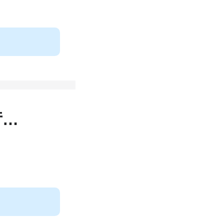
上叠-C-284方-五室两厅五卫