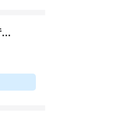
下叠-C-269方-五室两厅五卫