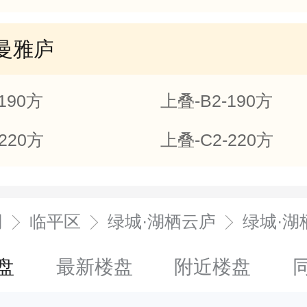
曼雅庐
190方
上叠-B2-190方
220方
上叠-C2-220方
网
临平区
绿城·湖栖云庐
绿城·湖
盘
最新楼盘
附近楼盘