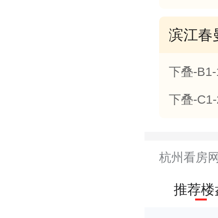
滨江春
下叠-B1-
下叠-C1-
杭州看房
推荐楼