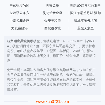
中家德玺尚座
美睿金座
理想家·红嘉汇商业中
心
世茂璞云东方
灵龙艺音金座
滨江海潮望月城·潮印
中豪悦和金座
众安滨和印
绿城江澜云境阁
海威叁拾浔
西投银泰城
蓝城久宸里
杭州顺发美城美颂
楼盘，售楼处电话：400-999-1021 转963
4，楼盘/项目地址：萧山区振宁路与通惠路交叉口。提供特惠
房价、萧山楼盘产权年限、户型图、样板间、VR航拍、预售
证、周边配套设施和地图交通、楼面价、销售情况、等最新消
息。
免责声明：本网站作为房产信息聚合类导航网站，仅为方便广
大用户掌握信息而提供一站式无偿浏览、查阅的功能，所载内
容仅供参考，网站不声明或保证所发布信息的真实性，准确性
和完整性，最终信息以售楼处及政府部门登记备案为准，请谨
慎核查。
www.kan3721.com