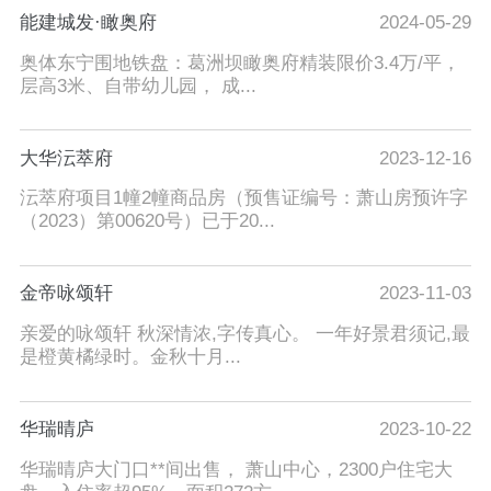
能建城发·瞰奥府
2024-05-29
奥体东宁围地铁盘：葛洲坝瞰奥府精装限价3.4万/平，
层高3米、自带幼儿园， 成...
大华沄萃府
2023-12-16
沄萃府项目1幢2幢商品房（预售证编号：萧山房预许字
（2023）第00620号）已于20...
金帝咏颂轩
2023-11-03
亲爱的咏颂轩 秋深情浓,字传真心。 一年好景君须记,最
是橙黄橘绿时。金秋十月...
华瑞晴庐
2023-10-22
华瑞晴庐大门口**间出售， 萧山中心，2300户住宅大