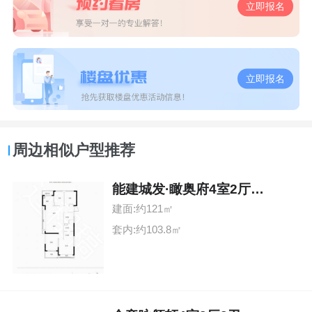
立即报名
立即报名
周边相似户型推荐
能建城发·瞰奥府4室2厅2卫
建面:约121㎡
套内:约103.8㎡