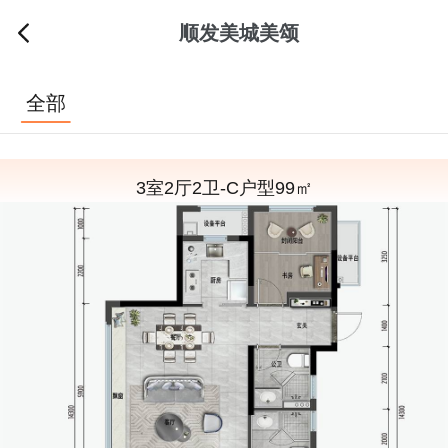
顺发美城美颂
全部
3室2厅2卫-C户型99㎡