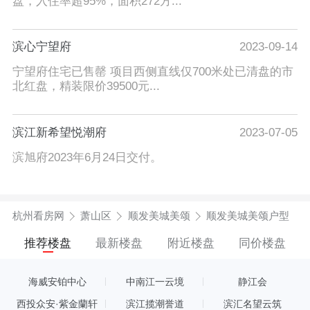
盘，入住率超95%，面积272方...
滨心宁望府
2023-09-14
宁望府住宅已售罄 项目西侧直线仅700米处已清盘的市
北红盘，精装限价39500元...
滨江新希望悦潮府
2023-07-05
滨旭府2023年6月24日交付。
杭州看房网
萧山区
顺发美城美颂
顺发美城美颂户型
推荐楼盘
最新楼盘
附近楼盘
同价楼盘
海威安铂中心
中南江一云境
静江会
西投众安·紫金蘭轩
滨江揽潮誉道
滨汇名望云筑