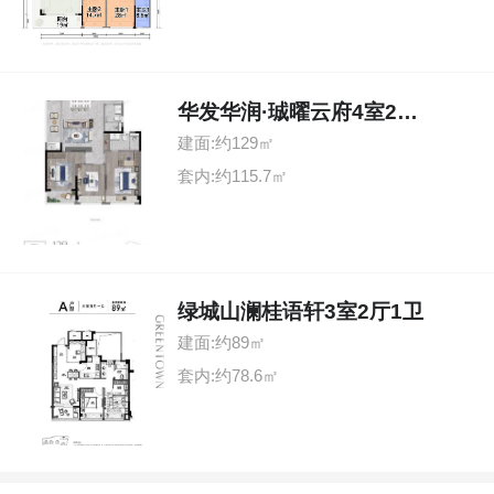
华发华润·珹曜云府4室2厅2卫
建面:约129㎡
套内:约115.7㎡
绿城山澜桂语轩3室2厅1卫
建面:约89㎡
套内:约78.6㎡