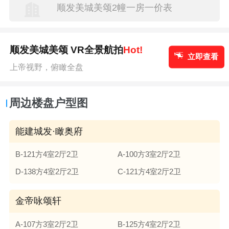
顺发美城美颂2幢一房一价表
顺发美城美颂 VR全景航拍
Hot!
立即查看
上帝视野，俯瞰全盘
周边楼盘户型图
能建城发·瞰奥府
B-121方4室2厅2卫
A-100方3室2厅2卫
D-138方4室2厅2卫
C-121方4室2厅2卫
金帝咏颂轩
A-107方3室2厅2卫
B-125方4室2厅2卫