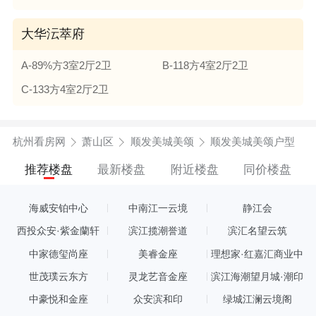
大华沄萃府
A-89%方3室2厅2卫
B-118方4室2厅2卫
C-133方4室2厅2卫
杭州看房网
萧山区
顺发美城美颂
顺发美城美颂户型
推荐楼盘
最新楼盘
附近楼盘
同价楼盘
海威安铂中心
中南江一云境
静江会
西投众安·紫金蘭轩
滨江揽潮誉道
滨汇名望云筑
中家德玺尚座
美睿金座
理想家·红嘉汇商业中
心
世茂璞云东方
灵龙艺音金座
滨江海潮望月城·潮印
中豪悦和金座
众安滨和印
绿城江澜云境阁