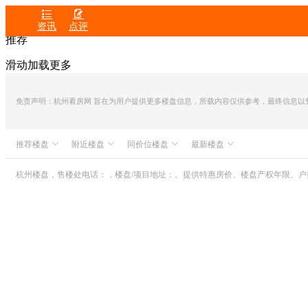


资讯
点评
推荐
滑动加载更多
免责声明：杭州看房网 旨在为用户提供更多楼盘信息，所载内容仅供参考，最终信息以售楼处
推荐楼盘
附近楼盘
同价位楼盘
最新楼盘
众安IOC潮悦公馆
西房宸鹭香舍
金地大运桥西府
滨润锦翠城
中融蓝城CoC理想城
世茂同人山庄
杭州楼盘，售楼处电话：，楼盘/项目地址：。提供特惠房价、楼盘产权年限、
朗诗溪涧雅庐
绿城春来枫华
世茂栖棠誉湾
山水颐萃别院
融创东新项目
杭房揽翠
绿城・湖栖云庐
滨江建杭・棠前嘉悦府
三湘印象森林海尚
滨运映翠湾
武林之光
联发藏珑大境
滨杭滨纷城
新天地中心
瑞浩B公馆
绿城汀岸印月
朗诗乐府
绿城运河郡
保亿・云隐星润府