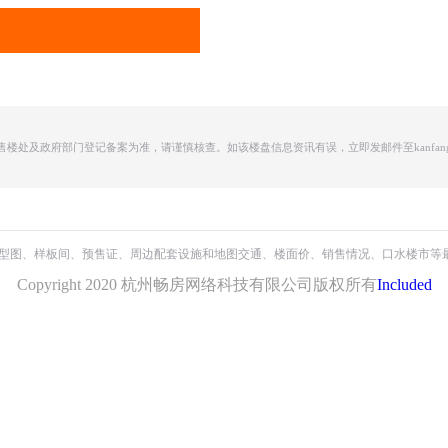
及政府部门登记备案为准，请谨慎核查。如该楼盘信息资讯有误，立即发邮件至kanfang66
保利・天奕
迪晟晟座
首开德胜上郡
户型图、样板间、预售证、周边配套设施和地图交通、楼面价、销售情况、口水楼市等
绿城・宸岸栖月
花语天境府
兴耀龙湖天泱雅筑
Copyright 2020 杭州畅房网络科技有限公司版权所有
Included
绿城・宸岸新月
天阅运河源
滨江芳翠锦绣府
久映颂月府
朗诗熙华府
绿城春月锦庐
潮语映月轩
融信杭州世纪
新天地金色时光
兴耀・沐云川
长龙领航城
绿城凤咏朝阳
翡翠锦和府
阳光城普升
万和玺园