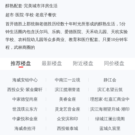
醇熟配套·完美城市洋房生活
超市·医院·学校·老底子餐饮
首开德胜上郡统御老德胜历经数十年时光所形成的醇熟生活，5分
钟生活圈内包含沃尔玛、乐购、爱德医院、天禾幼儿园、天杭实验
学校、农科院幼儿园等众多商业、教育和医疗配套。只要10分钟车
程，武林商圈的
推荐楼盘
最新楼盘
附近楼盘
同价楼盘
海威安铂中心
中南江一云境
静江会
西投众安·紫金蘭轩
滨江揽潮誉道
滨汇名望云筑
中家德玺尚座
美睿金座
理想家·红嘉汇商业中
心
世茂璞云东方
灵龙艺音金座
滨江海潮望月城·潮印
中豪悦和金座
众安滨和印
绿城江澜云境阁
海威叁拾浔
西投银泰城
蓝城久宸里