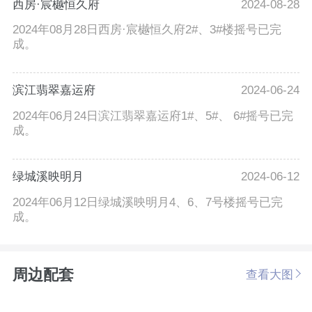
西房·宸樾恒久府
2024-08-28
2024年08月28日西房·宸樾恒久府2#、3#楼摇号已完
成。
滨江翡翠嘉运府
2024-06-24
2024年06月24日滨江翡翠嘉运府1#、5#、 6#摇号已完
成。
绿城溪映明月
2024-06-12
2024年06月12日绿城溪映明月4、6、7号楼摇号已完
成。
周边配套
查看大图