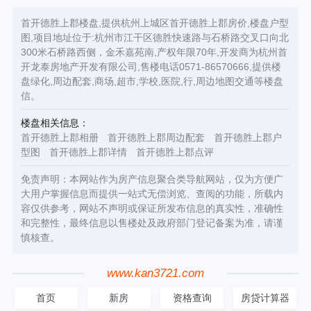
首开德胜上郡楼盘,提供杭州上城区首开德胜上郡房价,楼盘户型
图,项目地址位于:杭州市江干区德胜快速路与石桥路交叉口向北
300米石桥路西侧，金禾嘉苑南,产权年限70年,开发商为杭州首
开龙泰房地产开发有限公司,售楼电话0571-86570666,提供楼
盘绿化,周边配套,商场,超市,学校,医院,行,周边地图交通等楼盘
信。
楼盘相关信息：
首开德胜上郡相册
首开德胜上郡周边配套
首开德胜上郡户
型图
首开德胜上郡详情
首开德胜上郡点评
免责声明：本网站作为房产信息聚合类导航网站，仅为方便广
大用户掌握信息而提供一站式无偿浏览、查阅的功能，所载内
容仅供参考，网站不声明或保证所发布信息的真实性，准确性
和完整性，最终信息以售楼处及政府部门登记备案为准，请谨
慎核查。
www.kan3721.com
首页
新房
资格查询
房贷计算器