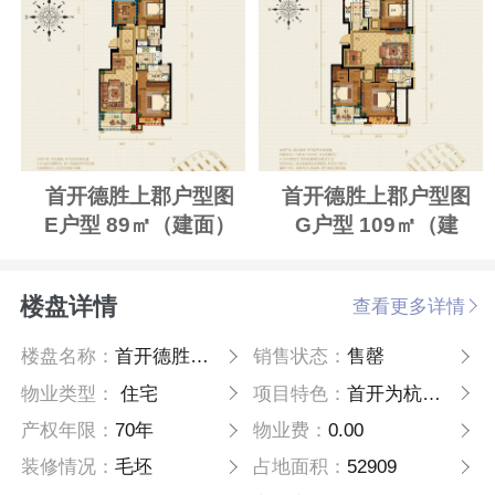
首开德胜上郡户型图
首开德胜上郡户型图
E户型 89㎡（建面）
G户型 109㎡（建
面）
楼盘详情
查看更多详情
楼盘名称：
首开德胜上郡
销售状态：
售罄
物业类型：
住宅
项目特色：
首开为杭州定制的第二件专属作品
产权年限：
70年
物业费：
0.00
装修情况：
毛坯
占地面积：
52909