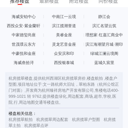
推荐楼盘
最新楼盘
附近楼盘
同价楼盘
海威安铂中心
中南江一云境
静江会
西投众安·紫金蘭轩
滨江揽潮誉道
滨汇名望云筑
中家德玺尚座
美睿金座
理想家·红嘉汇商业中
心
世茂璞云东方
灵龙艺音金座
滨江海潮望月城·潮印
中豪悦和金座
众安滨和印
绿城江澜云境阁
海威叁拾浔
西投银泰城
蓝城久宸里
杭房揽翠楼盘,提供杭州西湖区杭房揽翠房价,楼盘航拍 ,楼盘户
型图,项目地址位于:文一路杭师大旧址，翠柏东路（杭州公馆正
门对面）,开发商为杭州臻祥房地产开发有限公司,售楼电话400-
999-1021 转 9762,提供楼盘绿化,周边配套,商场,超市,学校,医
院,行,周边地图交通等楼盘信。
楼盘相关信息：
杭房揽翠航拍
杭房揽翠周边配套
杭房揽翠户型图
杭房揽
翠土拍
杭房揽翠点评