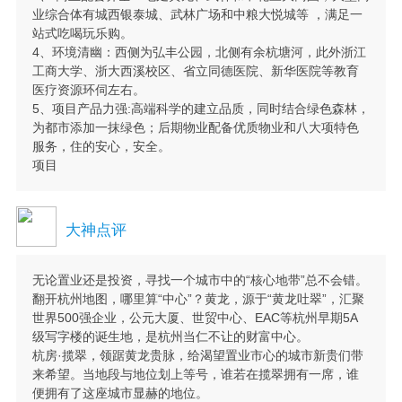
业综合体有城西银泰城、武林广场和中粮大悦城等 ，满足一
站式吃喝玩乐购。
4、环境清幽：西侧为弘丰公园，北侧有余杭塘河，此外浙江
工商大学、浙大西溪校区、省立同德医院、新华医院等教育
医疗资源环伺左右。
5、项目产品力强:高端科学的建立品质，同时结合绿色森林，
为都市添加一抹绿色；后期物业配备优质物业和八大项特色
服务，住的安心，安全。
项目
大神点评
无论置业还是投资，寻找一个城市中的“核心地带”总不会错。
翻开杭州地图，哪里算“中心”？黄龙，源于“黄龙吐翠”，汇聚
世界500强企业，公元大厦、世贸中心、EAC等杭州早期5A
级写字楼的诞生地，是杭州当仁不让的财富中心。
杭房·揽翠，领踞黄龙贵脉，给渴望置业市心的城市新贵们带
来希望。当地段与地位划上等号，谁若在揽翠拥有一席，谁
便拥有了这座城市显赫的地位。