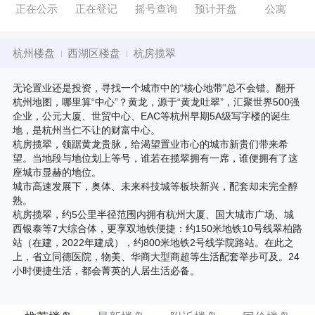
正在公示
正在登记
摇号查询
预计开盘
公寓
杭州楼盘
西湖区楼盘
杭房揽翠
无论置业还是投资，寻找一个城市中的“核心地带”总不会错。翻开
杭州地图，哪里算“中心”？黄龙，源于“黄龙吐翠”，汇聚世界500强
企业，公元大厦、世贸中心、EAC等杭州早期5A级写字楼的诞生
地，是杭州当仁不让的财富中心。
杭房揽翠，领踞黄龙贵脉，给渴望置业市心的城市新贵们带来希
望。当地段与地位划上等号，谁若在揽翠拥有一席，谁便拥有了这
座城市显赫的地位。
城市高速发展下，奥体、未来科技城等板块新兴，配套却未完全醇
熟。
杭房揽翠，约5公里半径范围内拥有杭州大厦、国大城市广场、城
西银泰等7大综合体，更享双地铁便捷：约150米地铁10号线翠柏路
站（在建，2022年建成），约800米地铁2号线学院路站。在此之
上，省立同德医院，物美、华商大型商超等生活配套举步可及。24
小时便捷生活，都会菁英的人居生活必备。