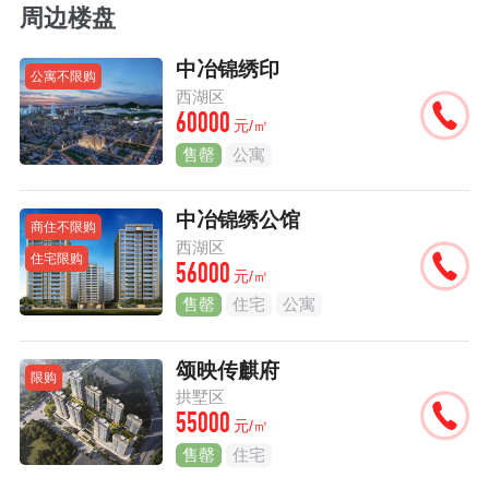
周边楼盘
中冶锦绣印
公寓不限购
西湖区
60000
元/㎡
售罄
公寓
中冶锦绣公馆
商住不限购
西湖区
住宅限购
56000
元/㎡
售罄
住宅
公寓
颂映传麒府
限购
拱墅区
55000
元/㎡
售罄
住宅