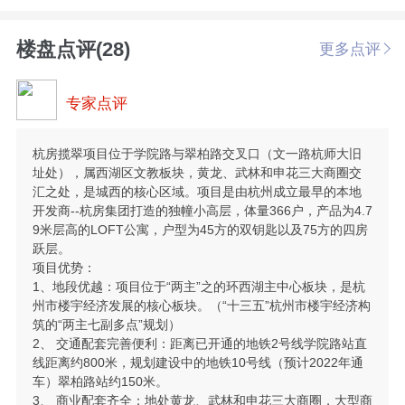
楼盘点评(28)
更多点评
专家点评
杭房揽翠项目位于学院路与翠柏路交叉口（文一路杭师大旧
址处），属西湖区文教板块，黄龙、武林和申花三大商圈交
汇之处，是城西的核心区域。项目是由杭州成立最早的本地
开发商--杭房集团打造的独幢小高层，体量366户，产品为4.7
9米层高的LOFT公寓，户型为45方的双钥匙以及75方的四房
跃层。
项目优势：
1、地段优越：项目位于“两主”之的环西湖主中心板块，是杭
州市楼宇经济发展的核心板块。（“十三五”杭州市楼宇经济构
筑的“两主七副多点”规划）
2、 交通配套完善便利：距离已开通的地铁2号线学院路站直
线距离约800米，规划建设中的地铁10号线（预计2022年通
车）翠柏路站约150米。
3、 商业配套齐全：地处黄龙、武林和申花三大商圈，大型商