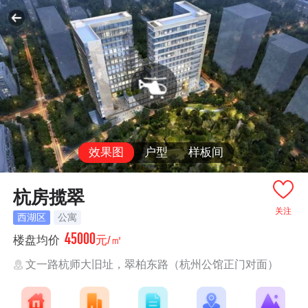
效果图
户型
样板间
杭房揽翠
关注
西湖区
公寓
45000
楼盘均价
元/㎡
文一路杭师大旧址，翠柏东路（杭州公馆正门对面）