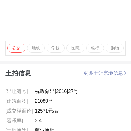
公交
地铁
学校
医院
银行
购物
土拍信息
更多土让宗地信息
[出让编号]
杭政储出[2016]27号
[建筑面积]
21080㎡
[成交楼面价]
12571元/㎡
[容积率]
3.4
[土地用途]
商业用地