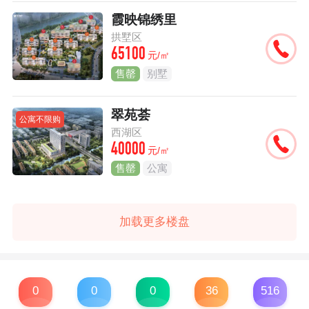
霞映锦绣里
拱墅区
65100
元/㎡
售罄
别墅
翠苑荟
公寓不限购
西湖区
40000
元/㎡
售罄
公寓
加载更多楼盘
0
0
0
36
516