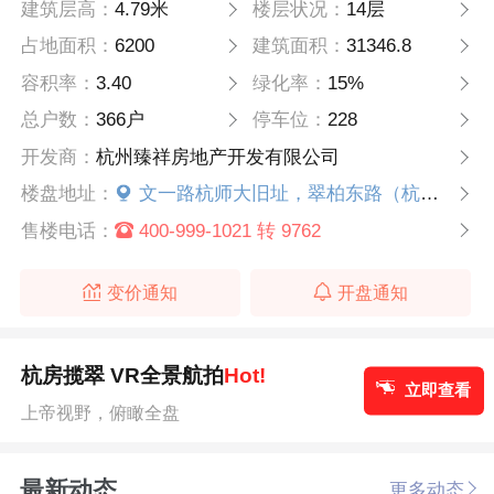
建筑层高：
4.79米
楼层状况：
14层
占地面积：
6200
建筑面积：
31346.8
容积率：
3.40
绿化率：
15%
总户数：
366户
停车位：
228
开发商：
杭州臻祥房地产开发有限公司
楼盘地址：
文一路杭师大旧址，翠柏东路（杭州公馆正门对面）
售楼电话：
400-999-1021 转 9762
变价通知
开盘通知
杭房揽翠 VR全景航拍
Hot!
立即查看
上帝视野，俯瞰全盘
最新动态
更多动态