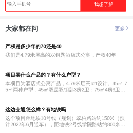
我想了解
大家都在问
更多
产权是多少年的70还是40
我们是4.79米层高的双钥匙酒店式公寓，产权40年
项目卖什么产品的？有什么户型？
本项目为酒店式公寓产品，4.79米层高loft设计。45㎡ 7
5㎡两种户型，45㎡双层双钥匙3房2卫；75㎡4房3卫客
厅挑高。所有户型均为双面开窗，通透设计。「杭房·
揽翠」期待您的光临
这边交通怎么样？有地铁吗
这个项目距地铁10号线（规划）翠柏路站约150米（预
计2022年6月通车），距地铁2号线学院路站约800米，
现在已经开通了，交通还是比较便利的