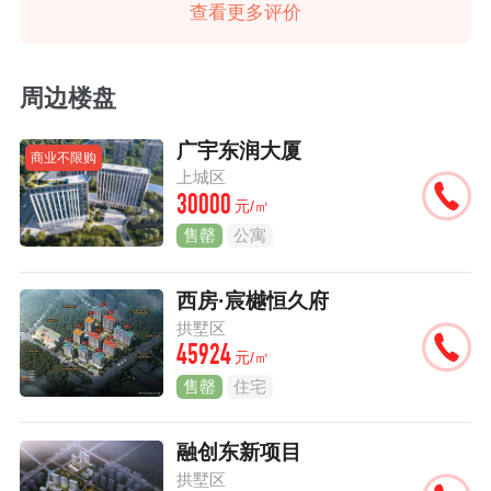
查看更多评价
周边楼盘
广宇东润大厦
商业不限购
上城区
30000
元/㎡
售罄
公寓
西房·宸樾恒久府
拱墅区
45924
元/㎡
售罄
住宅
融创东新项目
拱墅区