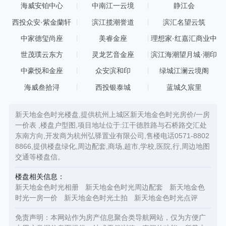
海威安铂中心
中南江一云境
静江会
西投众安·紫金蘭轩
滨江揽潮誉道
滨汇名望云筑
中家德玺尚座
美睿金座
理想家·红嘉汇商业中
心
世茂璞云东方
灵龙艺音金座
滨江海潮望月城·潮印
中豪悦和金座
众安滨和印
绿城江澜云境阁
海威叁拾浔
西投银泰城
蓝城久宸里
新天地金色时光楼盘,提供杭州上城区新天地金色时光房价/一房
一价表 ,楼盘户型图,项目地址位于:江干德胜路与石桥路交汇处
东南方向,开发商为杭州弘驿置业有限公司,售楼电话0571-8802
8866,提供楼盘绿化,周边配套,商场,超市,学校,医院,行,周边地图
交通等楼盘信。
楼盘相关信息：
新天地金色时光相册
新天地金色时光周边配套
新天地金色
时光一房一价
新天地金色时光土拍
新天地金色时光点评
免责声明：本网站作为房产信息聚合类导航网站，仅为方便广