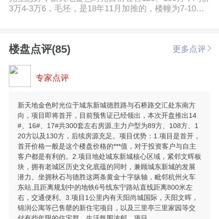
3万4-3万6，毛坯，是18年11月加推的，楼幢为7-10
幢，目前还有剩余
楼盘点评(85)
更多点评
专家点评
新天地金色时光位于城东新城德胜路与石桥路交汇处东南方
向，项目即将首开，目前预售证已经领出，本次开盘推出14
#、16#、17#共300套左右房源,主力户型为89方、108方、1
20方以及130方，后续房源充足。项目优势：1.项目是首开，
首开价格一般是这个楼盘价格的***值，对于投资客户与自主
客户都是有利的。2.项目地处城东新城核心区域，紧邻文晖板
块，拥有老城区历史文化底蕴的同时，兼顾城东新城的发展
潜力。坐拥秋石与德胜这两条黄金十字纵轴，毗邻杭州火车
东站,且距离规划中的地铁6号线东宁路站直线距离800米左
右，交通便利。3.项目1公里内有天阳尚城国际，天阳文晖，
锦润公寓等已售罄的新住宅项目，以及三里亭三里家园等交
付有些年限的住宅群，生活氛围浓郁。项目