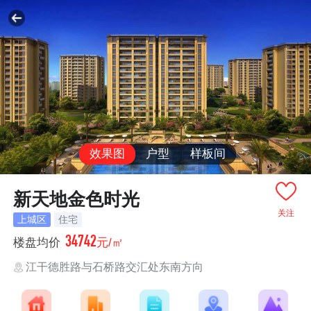
效果图
户型
样板间
新天地金色时光
关注
上城区
住宅
34742
楼盘均价
元/㎡
江干德胜路与石桥路交汇处东南方向