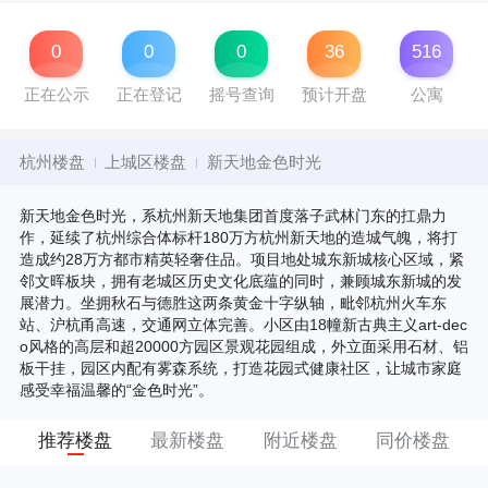
0
0
0
36
516
正在公示
正在登记
摇号查询
预计开盘
公寓
杭州楼盘
上城区楼盘
新天地金色时光
新天地金色时光，系杭州新天地集团首度落子武林门东的扛鼎力
作，延续了杭州综合体标杆180万方杭州新天地的造城气魄，将打
造成约28万方都市精英轻奢住品。项目地处城东新城核心区域，紧
邻文晖板块，拥有老城区历史文化底蕴的同时，兼顾城东新城的发
展潜力。坐拥秋石与德胜这两条黄金十字纵轴，毗邻杭州火车东
站、沪杭甬高速，交通网立体完善。小区由18幢新古典主义art-dec
o风格的高层和超20000方园区景观花园组成，外立面采用石材、铝
板干挂，园区内配有雾森系统，打造花园式健康社区，让城市家庭
感受幸福温馨的“金色时光”。
推荐楼盘
最新楼盘
附近楼盘
同价楼盘