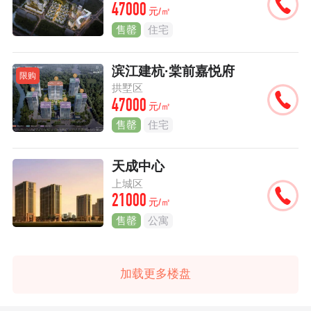
47000
元/㎡
售罄
住宅
滨江建杭·棠前嘉悦府
限购
拱墅区
47000
元/㎡
售罄
住宅
天成中心
上城区
21000
元/㎡
售罄
公寓
加载更多楼盘