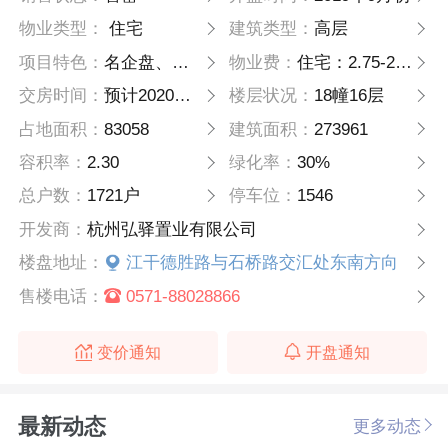
物业类型：
住宅
建筑类型：
高层
项目特色：
名企盘、五证齐全
物业费：
住宅：2.75-2.85
交房时间：
预计2020年年初交房
楼层状况：
18幢16层
占地面积：
83058
建筑面积：
273961
容积率：
2.30
绿化率：
30%
总户数：
1721户
停车位：
1546
开发商：
杭州弘驿置业有限公司
楼盘地址：
江干德胜路与石桥路交汇处东南方向
售楼电话：
0571-88028866
变价通知
开盘通知
最新动态
更多动态