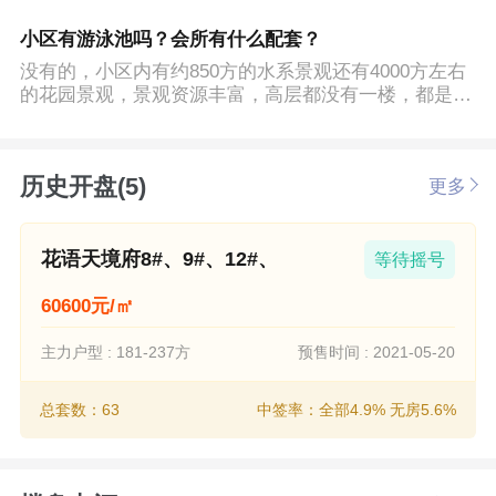
小区有游泳池吗？会所有什么配套？
没有的，小区内有约850方的水系景观还有4000方左右
的花园景观，景观资源丰富，高层都没有一楼，都是4.
2m的架空，周边属于高端盘的配套
历史开盘(5)
更多
花语天境府8#、9#、12#、
等待摇号
60600元/㎡
主力户型 : 181-237方
预售时间 : 2021-05-20
总套数：63
中签率：全部4.9% 无房5.6%