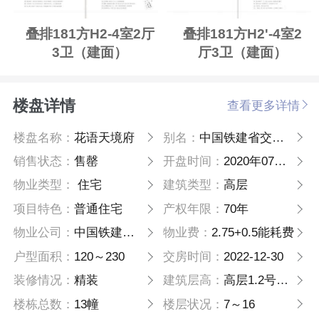
叠排181方H2-4室2厅
叠排181方H2'-4室2
3卫（建面）
厅3卫（建面）
楼盘详情
查看更多详情
楼盘名称：
花语天境府
别名：
中国铁建省交投花语天镜府
销售状态：
售罄
开盘时间：
2020年07月上旬
物业类型：
住宅
建筑类型：
高层
项目特色：
普通住宅
产权年限：
70年
物业公司：
中国铁建物业
物业费：
2.75+0.5能耗费
户型面积：
120～230
交房时间：
2022-12-30
装修情况：
精装
建筑层高：
高层1.2号楼2.95米;3.4.5.6.7号楼3米;叠墅3.05米
楼栋总数：
13幢
楼层状况：
7～16