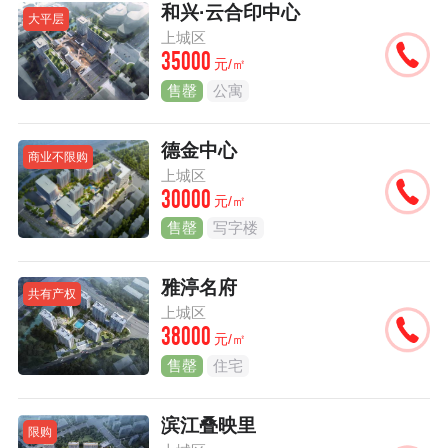
和兴·云合印中心
大平层
上城区
35000
元/㎡
售罄
公寓
德金中心
商业不限购
上城区
30000
元/㎡
售罄
写字楼
雅渟名府
共有产权
上城区
38000
元/㎡
售罄
住宅
滨江叠映里
限购