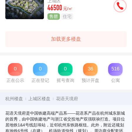
上城区
46500
元/㎡
售罄
住宅
加载更多楼盘
0
0
0
36
516
正在公示
正在登记
摇号查询
预计开盘
公寓
杭州楼盘
上城区楼盘
花语天境府
花语天境府是中国铁建高端产品系——花语系产品在杭州城东新城
的首秀，由中国铁建地产与浙江省交投地产双强联袂打造。项目位
居地铁1&4号线彭埠站，近邻杭州东铁路枢纽。此外，附近还规划
有地铁6号线（在建）、机场轨道快线（规划）。周边商业配套环