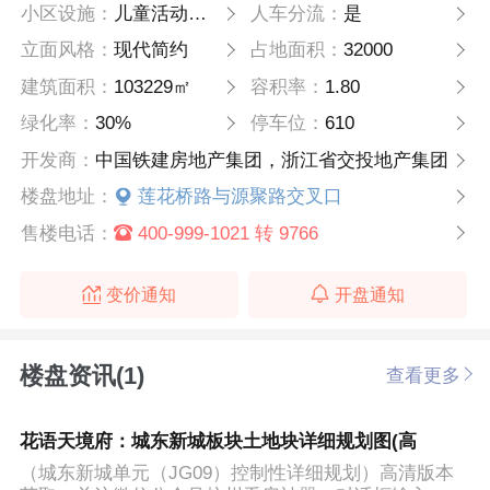
小区设施：
儿童活动场地，阳光健身场地，中心度假风式会客厅，康体活动场地
人车分流：
是
立面风格：
现代简约
占地面积：
32000
建筑面积：
103229㎡
容积率：
1.80
绿化率：
30%
停车位：
610
开发商：
中国铁建房地产集团，浙江省交投地产集团
楼盘地址：
莲花桥路与源聚路交叉口
售楼电话：
400-999-1021 转 9766
变价通知
开盘通知
楼盘资讯(1)
查看更多
花语天境府：城东新城板块土地块详细规划图(高
（城东新城单元（JG09）控制性详细规划）高清版本