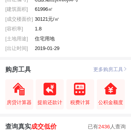
[建筑面积]
61996㎡
[成交楼面价]
30121元/㎡
[容积率]
1.8
[土地用途]
住宅用地
[出让时间]
2019-01-29
购房工具
更多购房工具
房贷计算器
提前还款计
税费计算
公积金额度
查询真实
成交低价
已有
2436
人查询