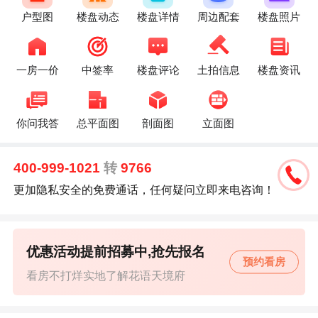
户型图
楼盘动态
楼盘详情
周边配套
楼盘照片
一房一价
中签率
楼盘评论
土拍信息
楼盘资讯
你问我答
总平面图
剖面图
立面图
400-999-1021
转
9766
更加隐私安全的免费通话，任何疑问立即来电咨询！
优惠活动提前招募中,抢先报名
预约看房
看房不打烊实地了解花语天境府