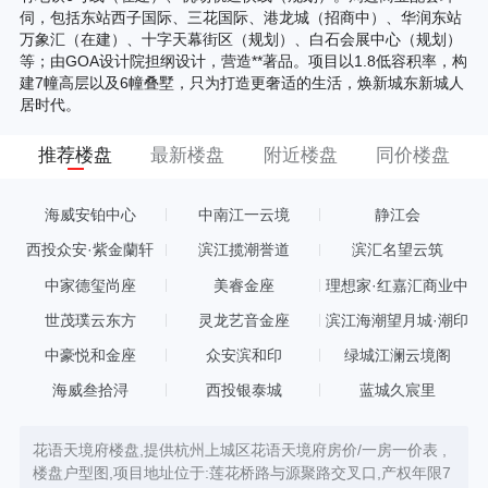
伺，包括东站西子国际、三花国际、港龙城（招商中）、华润东站
万象汇（在建）、十字天幕街区（规划）、白石会展中心（规划）
等；由GOA设计院担纲设计，营造**著品。项目以1.8低容积率，构
建7幢高层以及6幢叠墅，只为打造更奢适的生活，焕新城东新城人
居时代。
推荐楼盘
最新楼盘
附近楼盘
同价楼盘
海威安铂中心
中南江一云境
静江会
西投众安·紫金蘭轩
滨江揽潮誉道
滨汇名望云筑
中家德玺尚座
美睿金座
理想家·红嘉汇商业中
心
世茂璞云东方
灵龙艺音金座
滨江海潮望月城·潮印
中豪悦和金座
众安滨和印
绿城江澜云境阁
海威叁拾浔
西投银泰城
蓝城久宸里
花语天境府楼盘,提供杭州上城区花语天境府房价/一房一价表 ,
楼盘户型图,项目地址位于:莲花桥路与源聚路交叉口,产权年限7