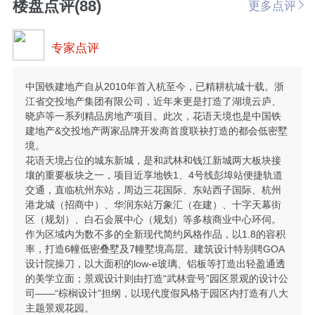
楼盘点评(88)
更多点评
专家点评
中国铁建地产自从2010年首入杭至今，已精耕杭城十载。浙
江省交投地产集团有限公司，近年来更是打造了湖境云庐、
晓庐等一系列精品房地产项目。此次，花语天境也是中国铁
建地产&交投地产两家品牌开发商首度联袂打造的都会低密墅
境。
花语天境占位的城东新城，是和武林和钱江新城两大板块接
壤的重要板块之一，项目近享地铁1、4号线彭埠站便捷轨道
交通，直临杭州东站，周边三花国际、东站西子国际、杭州
港龙城（招商中）、华润东站万象汇（在建）、十字天幕街
区（规划）、白石会展中心（规划）等多核商业中心环伺。
作为区域内为数不多的全新现代简约风格作品，以1.8的容积
率，打造6幢低密叠墅及7幢墅境高层。建筑设计特别聘GOA
设计院操刀，以大面积的low-e玻璃、铝板等打造出轻盈通透
的美学立面；景观设计则由打造“武林壹号”园区景观的设计公
司——“棕榈设计”担纲，以现代度假风格于园区内打造有八大
主题景观花园。