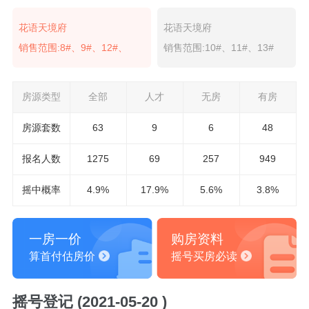
花语天境府
花语天境府
销售范围:8#、9#、12#、
销售范围:10#、11#、13#
房源类型
全部
人才
无房
有房
房源套数
63
9
6
48
报名
人数
1275
69
257
949
摇中概率
4.9%
17.9%
5.6%
3.8%
一房一价
购房资料
算首付估房价
摇号买房必读
摇号登记 (2021-05-20 )