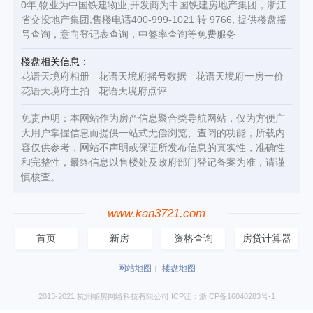
0年,物业为中国铁建物业,开发商为中国铁建房地产集团，浙江
省交投地产集团,售楼电话400-999-1021 转 9766, 提供楼盘摇
号查询，意向登记表查询，中签率查询等免费服务
楼盘相关信息：
花语天境府相册
花语天境府摇号数据
花语天境府一房一价
花语天境府土拍
花语天境府点评
免责声明：本网站作为房产信息聚合类导航网站，仅为方便广
大用户掌握信息而提供一站式无偿浏览、查阅的功能，所载内
容仅供参考，网站不声明或保证所发布信息的真实性，准确性
和完整性，最终信息以售楼处及政府部门登记备案为准，请谨
慎核查。
www.kan3721.com
首页
新房
资格查询
房贷计算器
网站地图
楼盘地图
2013-2021 杭州畅房网络科技有限公司 ICP证：浙ICP备16040283号-1