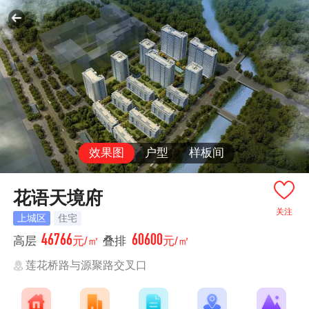
效果图
户型
样板间
花语天境府
关注
上城区
住宅
46766
60600
高层
元/㎡
叠排
元/㎡
莲花桥路与源聚路交叉口