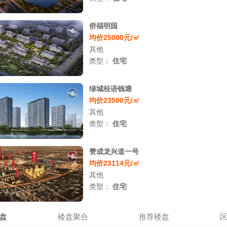
侨福明园
均价25000元/㎡
其他
类型：
住宅
绿城桂语钱塘
均价23500元/㎡
其他
类型：
住宅
赞成龙兴道一号
均价23114元/㎡
其他
类型：
住宅
盘
楼盘聚合
推荐楼盘