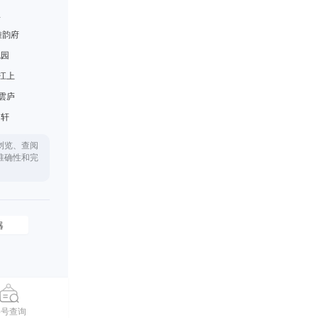
里
雅韵府
悦园
江上
雲庐
月轩
浏览、查阅
准确性和完
器
摇号查询