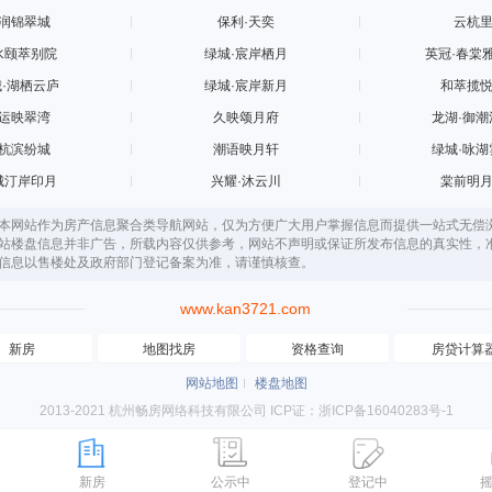
润锦翠城
保利·天奕
云杭
水颐萃别院
绿城·宸岸栖月
英冠·春棠
·湖栖云庐
绿城·宸岸新月
和萃揽
运映翠湾
久映颂月府
龙湖·御潮
杭滨纷城
潮语映月轩
绿城·咏湖
城汀岸印月
兴耀·沐云川
棠前明
本网站作为房产信息聚合类导航网站，仅为方便广大用户掌握信息而提供一站式无偿
站楼盘信息并非广告，所载内容仅供参考，网站不声明或保证所发布信息的真实性，
信息以售楼处及政府部门登记备案为准，请谨慎核查。
www.kan3721.com
新房
地图找房
资格查询
房贷计算
网站地图
楼盘地图
2013-2021 杭州畅房网络科技有限公司 ICP证：浙ICP备16040283号-1
新房
公示中
登记中