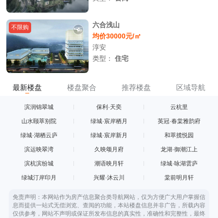
六合浅山
不限购
均价30000元/㎡
淳安
类型：
住宅
最新楼盘
楼盘聚合
推荐楼盘
区域导航
滨润锦翠城
保利·天奕
云杭里
山水颐萃别院
绿城·宸岸栖月
英冠·春棠雅韵府
绿城·湖栖云庐
绿城·宸岸新月
和萃揽悦园
滨运映翠湾
久映颂月府
龙湖·御潮江上
滨杭滨纷城
潮语映月轩
绿城·咏湖雲庐
绿城汀岸印月
兴耀·沐云川
棠前明月轩
免责声明：本网站作为房产信息聚合类导航网站，仅为方便广大用户掌握信
息而提供一站式无偿浏览、查阅的功能，本站楼盘信息并非广告，所载内容
仅供参考，网站不声明或保证所发布信息的真实性，准确性和完整性，最终