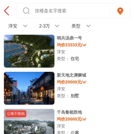
淳安
2-3万
类型
哨兵汤鼎一号
均价23333元/㎡
淳安
类型：
住宅
新天地文渊狮城
均价20000元/㎡
淳安
类型：
别墅
千岛鲁能胜地
公寓不限购
均价20000元/㎡
淳安
类型：
公寓