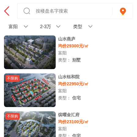
富阳
2-3万
类型
山水燕庐
均价29300元/㎡
富阳
类型：
别墅
山水钰和院
不限购
均价22950元/㎡
富阳
类型：
住宅
缤曜金汇府
不限购
均价23100元/㎡
富阳
类型：
住宅