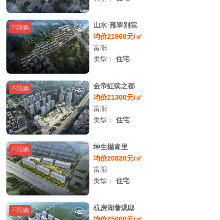
山水·雍翠别院
不限购
均价21960元/㎡
富阳
类型：
住宅
金帝虹缤之都
不限购
均价21300元/㎡
富阳
类型：
住宅
坤生樾青里
不限购
均价20820元/㎡
富阳
类型：
住宅
杭房湖著观邸
不限购
均价25000元/㎡