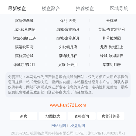
最新楼盘
楼盘聚合
推荐楼盘
区域导航
滨润锦翠城
保利·天奕
云杭里
山水颐萃别院
绿城·宸岸栖月
英冠·春棠雅韵府
绿城·湖栖云庐
绿城·宸岸新月
和萃揽悦园
滨运映翠湾
久映颂月府
龙湖·御潮江上
滨杭滨纷城
潮语映月轩
绿城·咏湖雲庐
绿城汀岸印月
兴耀·沐云川
棠前明月轩
免责声明：本网站作为房产信息聚合类导航网站，仅为方便广大用户掌握信
息而提供一站式无偿浏览、查阅的功能，本站楼盘信息并非广告，所载内容
仅供参考，网站不声明或保证所发布信息的真实性，准确性和完整性，最终
信息以售楼处及政府部门登记备案为准，请谨慎核查。
www.kan3721.com
新房
地图找房
资格查询
房贷计算器
网站地图
楼盘地图
2013-2021 杭州畅房网络科技有限公司 ICP证：浙ICP备16040283号-1