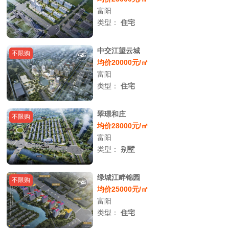
富阳
类型：
住宅
中交江望云城
不限购
均价20000元/㎡
富阳
类型：
住宅
翠璟和庄
不限购
均价28000元/㎡
富阳
类型：
别墅
绿城江畔锦园
不限购
均价25000元/㎡
富阳
类型：
住宅