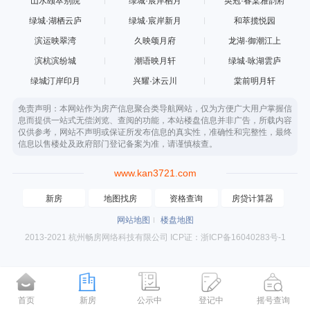
山水颐萃别院
绿城·宸岸栖月
英冠·春棠雅韵府
绿城·湖栖云庐
绿城·宸岸新月
和萃揽悦园
滨运映翠湾
久映颂月府
龙湖·御潮江上
滨杭滨纷城
潮语映月轩
绿城·咏湖雲庐
绿城汀岸印月
兴耀·沐云川
棠前明月轩
免责声明：本网站作为房产信息聚合类导航网站，仅为方便广大用户掌握信
息而提供一站式无偿浏览、查阅的功能，本站楼盘信息并非广告，所载内容
仅供参考，网站不声明或保证所发布信息的真实性，准确性和完整性，最终
信息以售楼处及政府部门登记备案为准，请谨慎核查。
www.kan3721.com
新房
地图找房
资格查询
房贷计算器
网站地图
楼盘地图
2013-2021 杭州畅房网络科技有限公司 ICP证：浙ICP备16040283号-1
首页
新房
公示中
登记中
摇号查询