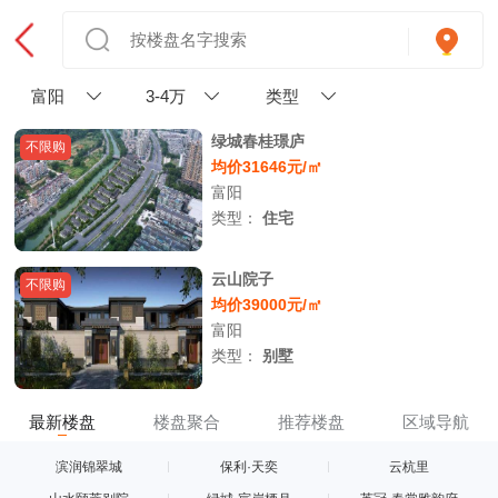
富阳
3-4万
类型
绿城春桂璟庐
不限购
均价31646元/㎡
富阳
类型：
住宅
云山院子
不限购
均价39000元/㎡
富阳
类型：
别墅
最新楼盘
楼盘聚合
推荐楼盘
区域导航
滨润锦翠城
保利·天奕
云杭里