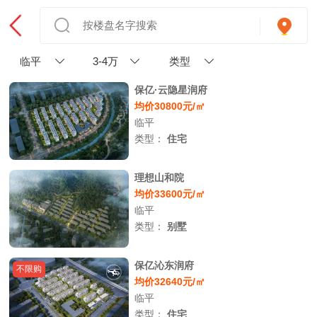
临平
3-4万
类型
保亿·云隐星润府
均价30800元/㎡
临平
类型：
住宅
理想山和院
均价33600元/㎡
临平
类型：
别墅
保亿沁东润府
不限购
均价32640元/㎡
临平
类型：
住宅