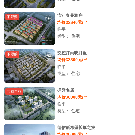
滨江春曼雅庐
不限购
均价32640元/㎡
临平
类型：
住宅
交控汀雨晓月里
不限购
均价33600元/㎡
临平
类型：
住宅
拥秀名居
共有产权
均价30000元/㎡
临平
类型：
住宅
德信新希望长粼之宸
均价30000元/㎡