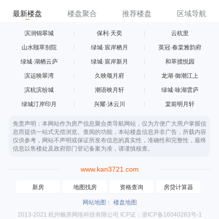
最新楼盘
楼盘聚合
推荐楼盘
区域导航
滨润锦翠城
保利·天奕
云杭里
山水颐萃别院
绿城·宸岸栖月
英冠·春棠雅韵府
绿城·湖栖云庐
绿城·宸岸新月
和萃揽悦园
滨运映翠湾
久映颂月府
龙湖·御潮江上
滨杭滨纷城
潮语映月轩
绿城·咏湖雲庐
绿城汀岸印月
兴耀·沐云川
棠前明月轩
免责声明：本网站作为房产信息聚合类导航网站，仅为方便广大用户掌握信
息而提供一站式无偿浏览、查阅的功能，本站楼盘信息并非广告，所载内容
仅供参考，网站不声明或保证所发布信息的真实性，准确性和完整性，最终
信息以售楼处及政府部门登记备案为准，请谨慎核查。
www.kan3721.com
新房
地图找房
资格查询
房贷计算器
网站地图
楼盘地图
2013-2021 杭州畅房网络科技有限公司 ICP证：浙ICP备16040283号-1