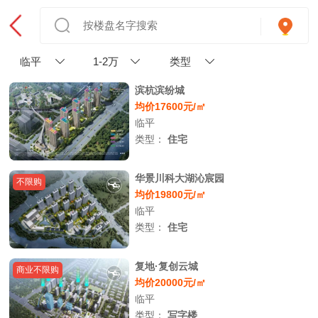
临平
1-2万
类型
滨杭滨纷城
均价17600元/㎡
临平
类型：
住宅
华景川科大湖沁宸园
不限购
均价19800元/㎡
临平
类型：
住宅
复地·复创云城
商业不限购
均价20000元/㎡
临平
类型：
写字楼