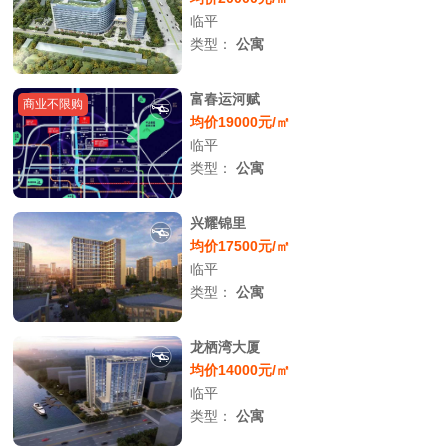
临平
类型：
公寓
富春运河赋
商业不限购
均价19000元/㎡
临平
类型：
公寓
兴耀锦里
均价17500元/㎡
临平
类型：
公寓
龙栖湾大厦
均价14000元/㎡
临平
类型：
公寓