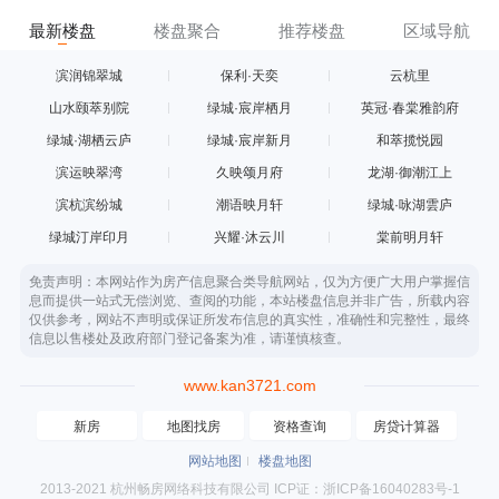
最新楼盘
楼盘聚合
推荐楼盘
区域导航
滨润锦翠城
保利·天奕
云杭里
山水颐萃别院
绿城·宸岸栖月
英冠·春棠雅韵府
绿城·湖栖云庐
绿城·宸岸新月
和萃揽悦园
滨运映翠湾
久映颂月府
龙湖·御潮江上
滨杭滨纷城
潮语映月轩
绿城·咏湖雲庐
绿城汀岸印月
兴耀·沐云川
棠前明月轩
免责声明：本网站作为房产信息聚合类导航网站，仅为方便广大用户掌握信
息而提供一站式无偿浏览、查阅的功能，本站楼盘信息并非广告，所载内容
仅供参考，网站不声明或保证所发布信息的真实性，准确性和完整性，最终
信息以售楼处及政府部门登记备案为准，请谨慎核查。
www.kan3721.com
新房
地图找房
资格查询
房贷计算器
网站地图
楼盘地图
2013-2021 杭州畅房网络科技有限公司 ICP证：浙ICP备16040283号-1