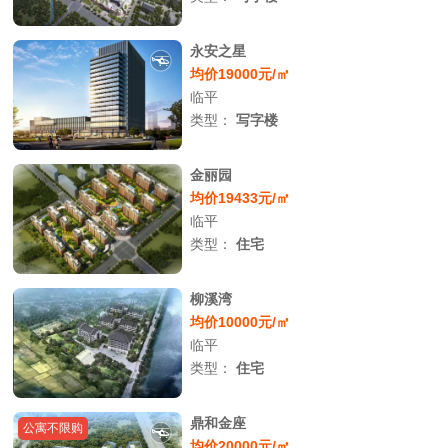
永安之星
均价19000元/㎡
临平
类型：
写字楼
金丽园
均价19433元/㎡
临平
类型：
住宅
柳溪湾
均价10000元/㎡
临平
类型：
住宅
鼎和金座
公寓不限购
均价20000元/㎡