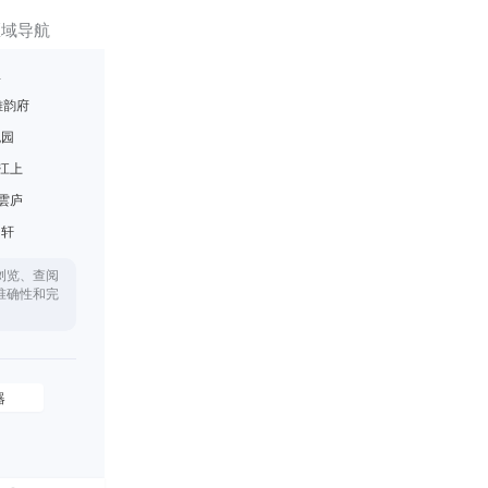
区域导航
里
雅韵府
悦园
江上
雲庐
月轩
浏览、查阅
准确性和完
器