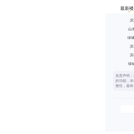
最新楼
滨
山
绿城
滨
滨
绿
免责声明：
的功能，本
整性，最终