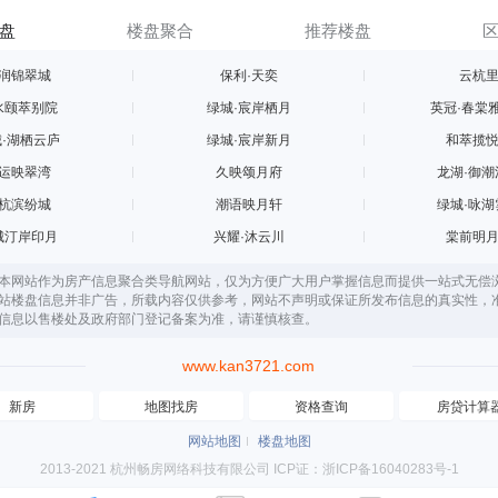
盘
楼盘聚合
推荐楼盘
润锦翠城
保利·天奕
云杭
水颐萃别院
绿城·宸岸栖月
英冠·春棠
·湖栖云庐
绿城·宸岸新月
和萃揽
运映翠湾
久映颂月府
龙湖·御潮
杭滨纷城
潮语映月轩
绿城·咏湖
城汀岸印月
兴耀·沐云川
棠前明
本网站作为房产信息聚合类导航网站，仅为方便广大用户掌握信息而提供一站式无偿
站楼盘信息并非广告，所载内容仅供参考，网站不声明或保证所发布信息的真实性，
信息以售楼处及政府部门登记备案为准，请谨慎核查。
www.kan3721.com
新房
地图找房
资格查询
房贷计算
网站地图
楼盘地图
2013-2021 杭州畅房网络科技有限公司 ICP证：浙ICP备16040283号-1