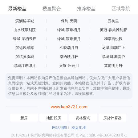
最新楼盘
楼盘聚合
推荐楼盘
区域导航
滨润锦翠城
保利·天奕
云杭里
山水颐萃别院
绿城·宸岸栖月
英冠·春棠雅韵府
绿城·湖栖云庐
绿城·宸岸新月
和萃揽悦园
滨运映翠湾
久映颂月府
龙湖·御潮江上
滨杭滨纷城
潮语映月轩
绿城·咏湖雲庐
绿城汀岸印月
兴耀·沐云川
棠前明月轩
免责声明：本网站作为房产信息聚合类导航网站，仅为方便广大用户掌握信
息而提供一站式无偿浏览、查阅的功能，本站楼盘信息并非广告，所载内容
仅供参考，网站不声明或保证所发布信息的真实性，准确性和完整性，最终
信息以售楼处及政府部门登记备案为准，请谨慎核查。
www.kan3721.com
新房
地图找房
资格查询
房贷计算器
网站地图
楼盘地图
2013-2021 杭州畅房网络科技有限公司 ICP证：浙ICP备16040283号-1