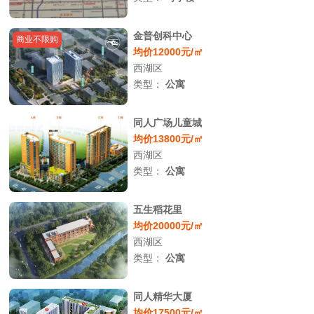
金普创科中心
商业不限购
均价12000元/㎡
西湖区
类型：
公寓
同人广场儿童城
均价13800元/㎡
西湖区
类型：
公寓
五生稻花里
均价20000元/㎡
西湖区
类型：
公寓
同人精华大厦
均价17500元/㎡