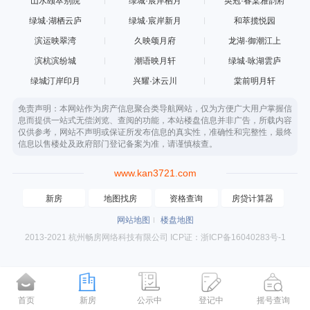
山水颐萃别院
绿城·宸岸栖月
英冠·春棠雅韵府
绿城·湖栖云庐
绿城·宸岸新月
和萃揽悦园
滨运映翠湾
久映颂月府
龙湖·御潮江上
滨杭滨纷城
潮语映月轩
绿城·咏湖雲庐
绿城汀岸印月
兴耀·沐云川
棠前明月轩
免责声明：本网站作为房产信息聚合类导航网站，仅为方便广大用户掌握信
息而提供一站式无偿浏览、查阅的功能，本站楼盘信息并非广告，所载内容
仅供参考，网站不声明或保证所发布信息的真实性，准确性和完整性，最终
信息以售楼处及政府部门登记备案为准，请谨慎核查。
www.kan3721.com
新房
地图找房
资格查询
房贷计算器
网站地图
楼盘地图
2013-2021 杭州畅房网络科技有限公司 ICP证：浙ICP备16040283号-1
首页
新房
公示中
登记中
摇号查询