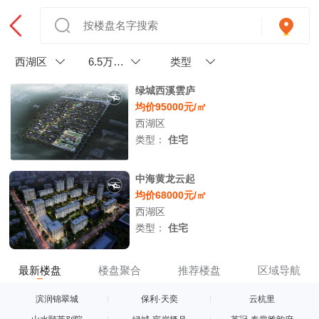
西湖区
6.5万以
类型
上
绿城西溪雲庐
均价95000元/㎡
西湖区
类型：
住宅
中海黄龙云起
均价68000元/㎡
西湖区
类型：
住宅
最新楼盘
楼盘聚合
推荐楼盘
区域导航
滨润锦翠城
保利·天奕
云杭里