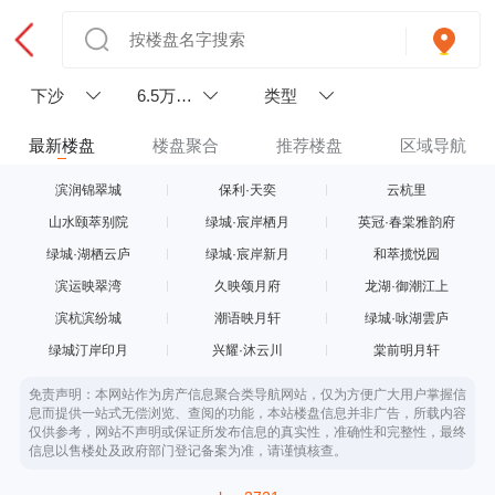
下沙
6.5万以
类型
上
最新楼盘
楼盘聚合
推荐楼盘
区域导航
滨润锦翠城
保利·天奕
云杭里
山水颐萃别院
绿城·宸岸栖月
英冠·春棠雅韵府
绿城·湖栖云庐
绿城·宸岸新月
和萃揽悦园
滨运映翠湾
久映颂月府
龙湖·御潮江上
滨杭滨纷城
潮语映月轩
绿城·咏湖雲庐
绿城汀岸印月
兴耀·沐云川
棠前明月轩
免责声明：本网站作为房产信息聚合类导航网站，仅为方便广大用户掌握信
息而提供一站式无偿浏览、查阅的功能，本站楼盘信息并非广告，所载内容
仅供参考，网站不声明或保证所发布信息的真实性，准确性和完整性，最终
信息以售楼处及政府部门登记备案为准，请谨慎核查。