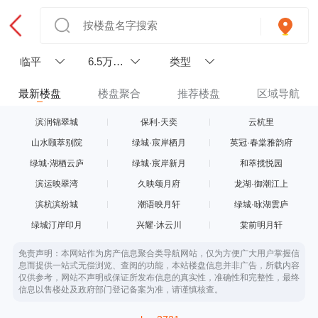
临平
6.5万以
类型
上
最新楼盘
楼盘聚合
推荐楼盘
区域导航
滨润锦翠城
保利·天奕
云杭里
山水颐萃别院
绿城·宸岸栖月
英冠·春棠雅韵府
绿城·湖栖云庐
绿城·宸岸新月
和萃揽悦园
滨运映翠湾
久映颂月府
龙湖·御潮江上
滨杭滨纷城
潮语映月轩
绿城·咏湖雲庐
绿城汀岸印月
兴耀·沐云川
棠前明月轩
免责声明：本网站作为房产信息聚合类导航网站，仅为方便广大用户掌握信
息而提供一站式无偿浏览、查阅的功能，本站楼盘信息并非广告，所载内容
仅供参考，网站不声明或保证所发布信息的真实性，准确性和完整性，最终
信息以售楼处及政府部门登记备案为准，请谨慎核查。